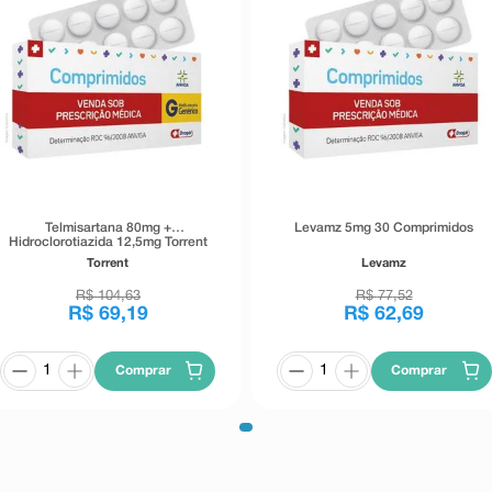
Telmisartana 80mg +
Levamz 5mg 30 Comprimidos
Hidroclorotiazida 12,5mg Torrent
30 Comprimidos
Torrent
Levamz
R$
104
,
63
R$
77
,
52
R$
69
,
19
R$
62
,
69
Comprar
Comprar