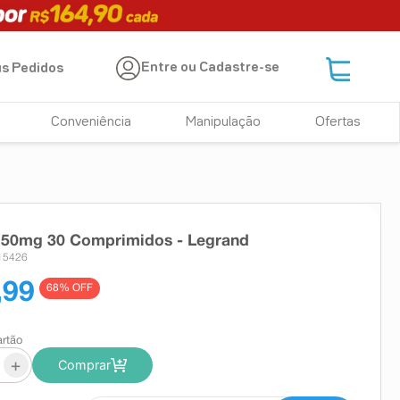
Entre ou Cadastre-se
s Pedidos
Conveniência
Manipulação
Ofertas
l 50mg 30 Comprimidos - Legrand
15426
,99
68
% OFF
artão
+
Comprar