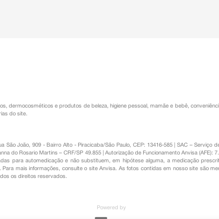
os
,
dermocosméticos e produtos de beleza
,
higiene pessoal
,
mamãe e bebê
,
conveniênc
ias do site.
Rua São João, 909 - Bairro Alto - Piracicaba/São Paulo, CEP: 13416-585 | SAC – Serviç
nna do Rosario Martins – CRF/SP 49.855 | Autorização de Funcionamento Anvisa (AFE): 7
s para automedicação e não substituem, em hipótese alguma, a medicação prescrit
Para mais informações, consulte o site Anvisa. As fotos contidas em nosso site são m
Todos os direitos reservados.
Powered by