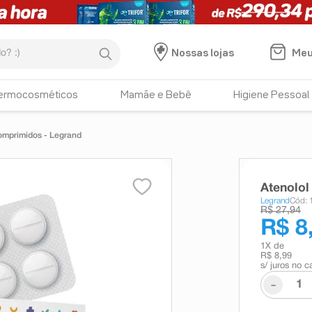
:)
Meu
Nossas lojas
ermocosméticos
Mamãe e Bebê
Higiene Pessoal
omprimidos - Legrand
Atenolo
Legrand
Cód: 
R$ 27,94
R$ 8
1
X de
R$ 8,99
s/ juros no c
-