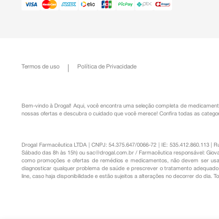
Termos de uso
Política de Privacidade
Bem-vindo à Drogal! Aqui, você encontra uma seleção completa de
medicament
nossas ofertas e descubra o cuidado que você merece!
Confira todas as categor
Drogal Farmacêutica LTDA | CNPJ: 54.375.647/0066-72 | IE: 535.412.860.113 | 
Sábado das 8h às 15h) ou
sac@drogal.com.br
/ Farmacêutica responsável: Giova
como promoções e ofertas de remédios e medicamentos, não devem ser usada
diagnosticar qualquer problema de saúde e prescrever o tratamento adequado. 
line, caso haja disponibilidade e estão sujeitos a alterações no decorrer do dia. 