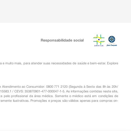
Responsabilidade social
ia
e muito mais, para atender suas necessidades de saúde e bem-estar. Explore
o de Atendimento ao Consumidor: 0800 771 2120 (Segunda à Sexta das 8h às 20h/
.15583.1 / CEVS: 353870901-477-000047-1-5. As informações contidas neste site,
a pelo profissional da área médica. Somente o médico está em condições de
eramente ilustrativas. Promoções e preços são válidos apenas para compras on-