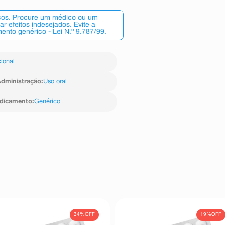
scos. Procure um médico ou um
 efeitos indesejados. Evite a
nto genérico - Lei N.º 9.787/99.
ional
dministração
:
Uso oral
edicamento
:
Genérico
34%
OFF
19%
OFF