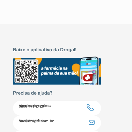
Baixe o aplicativo da Drogal!
Precisa de ajuda?
Atendimento ao cliente
0800 771 2120
Entre em contato
sac@drogal.com.br