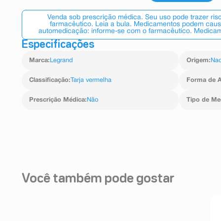
Venda sob prescrição médica. Seu uso pode trazer ri
farmacêutico. Leia a bula. Medicamentos podem causar
automedicação: informe-se com o farmacêutico. Medicame
Especificações
Marca
:
Legrand
Origem
:
Nac
Classificação
:
Tarja vermelha
Forma de A
Prescrição Médica
:
Não
Tipo de M
Você também pode gostar