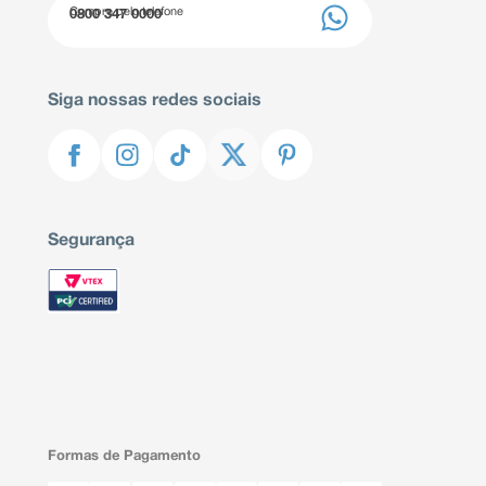
Compre pelo telefone
0800 347 0000
Siga nossas redes sociais
Segurança
Formas de Pagamento