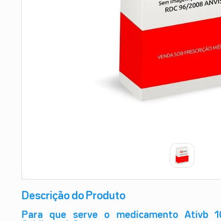
9
º
teste gravidez
10
º
esmalte
Descrição do Produto
Para que serve o medicamento Ativb 