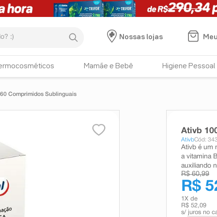
:)
Meu
Nossas lojas
ermocosméticos
Mamãe e Bebê
Higiene Pessoal
60 Comprimidos Sublinguais
Ativb 1
Ativb
Cód: 34
Ativb é um
a vitamina B
auxiliando 
R$ 60,99
R$ 5
1
X de
R$ 52,09
s/ juros no c