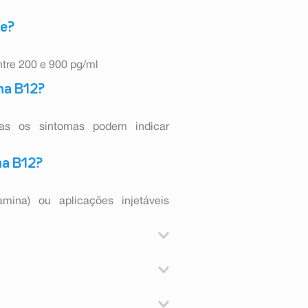
ue?
ntre 200 e 900 pg/ml
na B12?
as os sintomas podem indicar
na B12?
mina) ou aplicações injetáveis
linguais está indicado para a
2 que, quando não tratada, poderá
es com hipersensibilidade aos