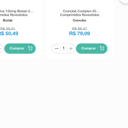
ina 150mg Biolab 30
Cronobê Complex 30
midos Revestidos
Comprimidos Revestidos
Biolab
Cronobe
R$
56
,
01
R$
98
,
37
R$
50
,
49
R$
79
,
09
Comprar
Comprar