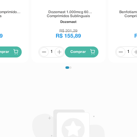
omprimidos
Dozemast 1.000mcg 60
Benfotiam
s
Comprimidos Sublinguais
Compri
Dozemast
R$
201
,
29
9
R$
155
,
89
mprar
Comprar