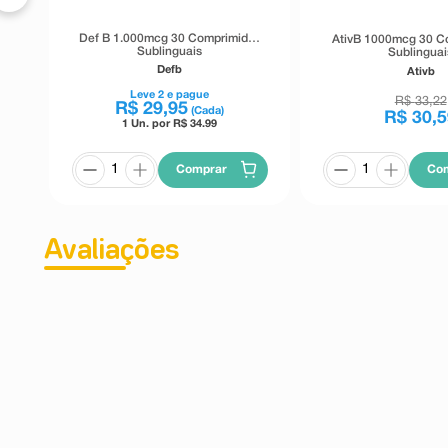
Def B 1.000mcg 30 Comprimidos
AtivB 1000mcg 30 C
Sublinguais
Sublinguai
Defb
Ativb
Leve
2
e pague
R$
33
,
22
R$
29
,
95
(Cada)
R$
30
,
5
1 Un. por R$
34.99
Comprar
Co
Avaliações