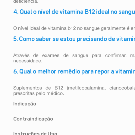
deficiência.
4. Qual o nível de vitamina B12 ideal no sang
O nível ideal de vitamina b12 no sangue geralmente é e
5. Como saber se estou precisando de vitami
Através de exames de sangue para confirmar, m
necessidade.
6. Qual o melhor remédio para repor a vitami
Suplementos de B12 (metilcobalamina, cianocobala
prescritas pelo médico.
Indicação
AtivB, mecobalamina 1.000 mcg, comprimidos sub
Contraindicação
prevenção e tratamento da deficiência de vitamina B1
causar complicações neurológicas e hematológicas.
Este medicamento não deve ser usado por pacient
Instruções de Uso
componentes da fórmula.