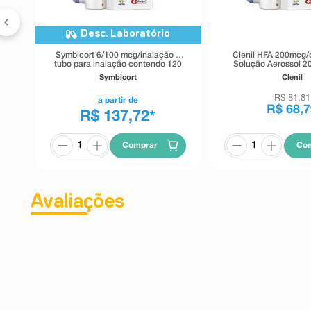
Desc. Laboratório
Symbicort 6/100 mcg/inalação 1
Clenil HFA 200mcg/
tubo para inalação contendo 120
Solução Aerossol 2
doses
Inalador
Symbicort
Clenil
R$
81
,
81
a partir de
R$
68
,
7
R$ 137,72
*
Comprar
Co
Avaliações