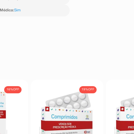
 Médica
:
Sim
, aumento da frequência cardíaca
a de Notificações em Vigilância
tadual ou Municipal.
16%
OFF
19%
OFF