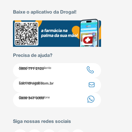
Baixe o aplicativo da Drogal!
Precisa de ajuda?
Atendimento ao cliente
0800 771 2120
Entre em contato
sac@drogal.com.br
Compre pelo telefone
0800 347 0000
Siga nossas redes sociais