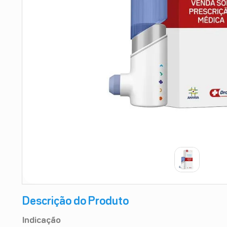
9
º
teste gravidez
10
º
esmalte
Descrição do Produto
Indicação