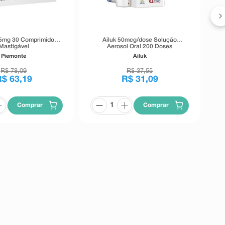
5mg 30 Comprimidos
Ailuk 50mcg/dose Solução
Mastigável
Aerosol Oral 200 Doses
Piemonte
Ailuk
R$
78
,
09
R$
37
,
55
R$
63
,
19
R$
31
,
09
Comprar
Comprar