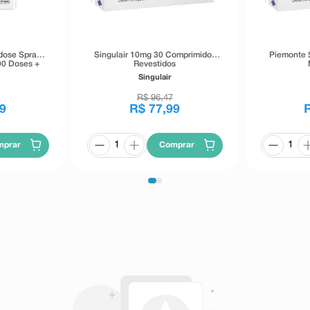
dose Spray
Singulair 10mg 30 Comprimidos
Piemonte 
00 Doses +
Revestidos
Singulair
R$
96
,
47
9
R$
77
,
99
mprar
Comprar