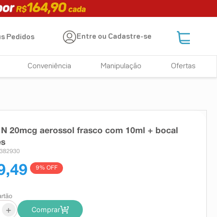
Entre ou Cadastre-se
s Pedidos
Conveniência
Manipulação
Ofertas
 N 20mcg aerossol frasco com 10ml + bocal
es
 382930
9,49
9
% OFF
artão
+
Comprar