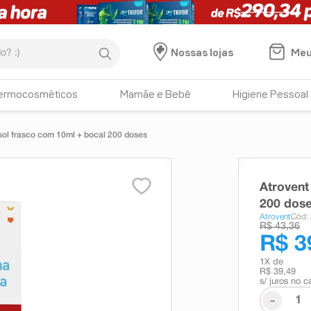
:)
Meu
Nossas lojas
ermocosméticos
Mamãe e Bebê
Higiene Pessoal
ol frasco com 10ml + bocal 200 doses
Atrovent
200 dos
Atrovent
Cód:
R$ 43,36
R$ 3
1
X de
R$ 39,49
s/ juros no c
-