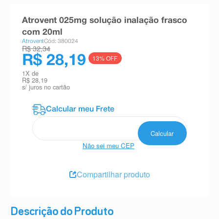
8
º
absorvente
Atrovent 025mg solução inalação frasco
9
º
teste gravidez
com 20ml
Atrovent
Cód: 380024
10
º
esmalte
R$ 32,34
R$ 28,19
13
% OFF
1
X de
R$ 28,19
s/ juros no cartão
Não sei meu CEP
Compartilhar produto
Descrição do Produto