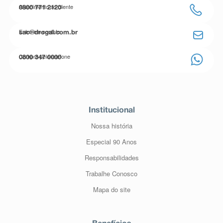
Atendimento ao cliente
0800 771 2120
Entre em contato
sac@drogal.com.br
Compre pelo telefone
0800 347 0000
Institucional
Nossa história
Especial 90 Anos
Responsabilidades
Trabalhe Conosco
Mapa do site