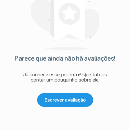
este medicamento?
Se você se esquecer de uma dose e não apresentar
nenhum sintoma, use a próxima dose de Atrovent no
horário habitual. Mas, se esquecer de tomar uma dose e
surgirem sintomas respiratórios, administre uma nova
dose e procure um médico para determinar um novo
plano de tratamento.
Em caso de dúvidas, procure orientação do farmacêutico
ou de seu médico, ou cirurgião-dentista.
Parece que ainda não há avaliações!
Já conhece esse produto? Que tal nos
contar um pouquinho sobre ele.
Escrever avaliação