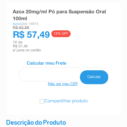
8
º
teste gravidez
9
º
absorvente
Azox 20mg/ml Pó para Suspensão Oral
100ml
10
º
shampoo
Azox
Cód: 14873
R$ 65,88
R$ 57,49
13
% OFF
1
X de
R$ 57,49
s/ juros no cartão
Não sei meu CEP
Compartilhar produto
Descrição do Produto