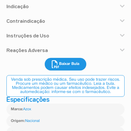
Indicação
Azox (nitazoxanida) é indicado no tratamento das
Contraindicação
seguintes infecções:
• gastroenterites virais provocadas por rotavírus e
norovírus;
Instruções de Uso
Você não deve utilizar Azox (nitazoxanida) na presença
• helmintíases provocadas por nematódeos, cestódeos
das seguintes condições:
e trematódeos, como: Enterobius vermicularis, Ascaris
Modo de usar
• doenças hepáticas (no fígado) ou doença renal;
lumbricoides, Strongyloides stercolaris, Ancylostoma
Reações Adversa
Azox (nitazoxanida) deve ser administrado com
• hipersensibilidade (alergia) a qualquer um dos
duodenale, Necator americanus, Trichuris trichiura,
alimentos, o que garante uma elevada absorção do
componentes da fórmula.
Taenia sp e Hymenolepis nana;
- Reações comuns (ocorrem entre 1% e 10% dos
medicamento.
Este medicamento é contraindicado para menores de 1
• amebíase, para tratamento da diarreia por amebíase
Baixar Bula
pacientes que utilizam este medicamento): dor
Prepare a suspensão imediatamente antes de usá-la
ano.
intestinal aguda ou disenteria amebiana causada pelo
abdominal do tipo cólica, diarreia, náusea (enjoo),
pela primeira vez, conforme instrução abaixo:
Atenção: este medicamento contém sacarose (açúcar),
complexo
vômito e dor de cabeça.
Qualquer quantidade não utilizada da suspensão oral,
portanto deve ser usado com cautela em portadores de
Venda sob prescrição médica. Seu uso pode trazer riscos.
Entamoeba histolytica/díspar;
- Reações incomuns (ocorrem entre 0,1% e 1% dos
após o período máximo de armazenamento de sete
Procure um médico ou um farmacêutico. Leia a bula.
Diabetes.
• giardíase, para tratamento da diarreia causada por
pacientes que utilizam este medicamento): reação
Medicamentos podem causar efeitos indesejados. Evite a
dias, deve ser descartada.
Giardia lamblia ou Giardia intestinalis;
automedicação: informe-se com o farmacêutico.
alérgica, aumento dos níveis sanguíneos de
Atenção: Seringa dosadora para uso exclusivo de Azox
• criptosporidíase, para tratamento da diarreia causada
transaminase glutâmica pirúvica (uma enzima do
(nitazoxanida) suspensão. Após o uso, lave-a em água
Especificações
por Cryptosporidium parvum;
fígado), anemia, aumento do apetite, aumento da
corrente e guarde-a para a próxima dose.
• blastocistose, balantidíase e isosporíase causadas,
creatinina no sangue, hiperidrose (transpiração
Antes de cada administração, a suspensão deve ser
Marca
:
Azox
respectivamente, por Blastocistis hominis, Balantidium
excessiva), tontura, coloração amarelo claro no olho,
bem agitada.
coli e Isospora belli.
febre, flatulência (gases), hipertensão (aumento da
Posologia
Origem
:
Nacional
pressão arterial), prurido (coceira), rinite, aumento das
Siga a orientação de seu médico, respeitando sempre
glândulas salivares, taquicardia (aceleração dos
os horários, as doses e a duração do tratamento.