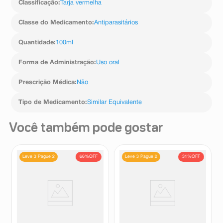
Classificação
:
Tarja vermelha
batimentos cardíacos), coloração amarelada ou
Não interrompa o tratamento sem o conhecimento de
amarelo-esverdeada da urina ou esperma.
seu médico.
Classe do Medicamento
:
Antiparasitários
A nitazoxanida pode produzir alteração da cor dos
fluidos fisiológicos (por ex., urina e esperma) para
amarelo esverdeado, sem qualquer significado clínico.
Quantidade
:
100ml
Isto se deve à coloração de alguns dos componentes
da fórmula. Se a cor alterada persistir após o término do
Forma de Administração
:
Uso oral
uso do medicamento, procure o médico.
Informe ao seu médico, cirurgião-dentista ou
Prescrição Médica
:
Não
farmacêutico o aparecimento de reações indesejáveis
pelo uso do medicamento. Informe também à empresa
Tipo de Medicamento
:
Similar Equivalente
através do seu serviço de atendimento.
Você também pode gostar
66%
OFF
31%
OFF
Leve 3 Pague 2
Leve 3 Pague 2
Ivermectina 6mg Germed 4
Nitazoxanida 500mg Germed 6
Comprimidos
Comprimidos