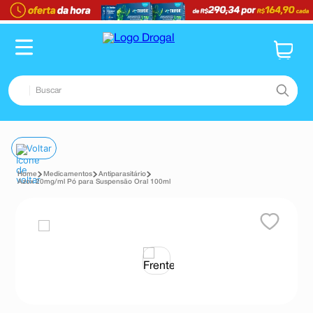
TERMOS MAIS BUSCADOS
1
º
fralda
2
º
dipirona
Buscar
3
º
lenço umedecido
TERMOS MAIS BUSCADOS
4
º
tadalafila
1
º
fralda
Voltar
5
º
minoxidil
2
º
dipirona
6
º
desodorante
Medicamentos
Antiparasitário
Azox 20mg/ml Pó para Suspensão Oral 100ml
3
º
lenço umedecido
7
º
esmalte
4
º
tadalafila
8
º
teste gravidez
5
º
minoxidil
9
º
absorvente
6
º
desodorante
10
º
shampoo
7
º
esmalte