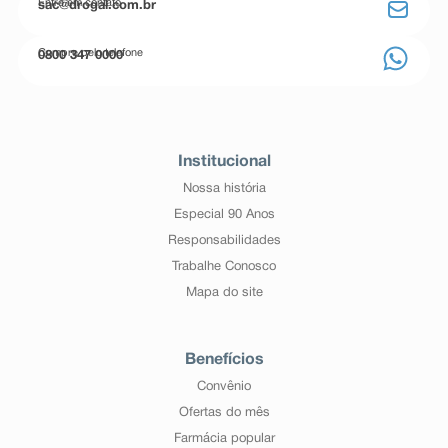
Entre em contato
sac@drogal.com.br
Compre pelo telefone
0800 347 0000
Institucional
Nossa história
Especial 90 Anos
Responsabilidades
Trabalhe Conosco
Mapa do site
Benefícios
Convênio
Ofertas do mês
Farmácia popular