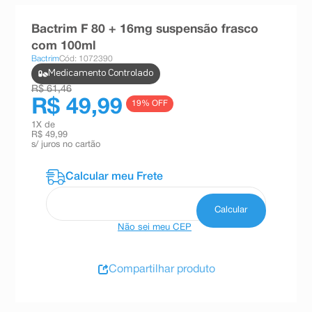
8
º
absorvente
Bactrim F 80 + 16mg suspensão frasco
9
º
teste gravidez
com 100ml
Bactrim
Cód: 1072390
10
º
esmalte
Medicamento Controlado
R$ 61,46
R$ 49,99
19
% OFF
1
X de
R$ 49,99
s/ juros no cartão
Não sei meu CEP
Compartilhar produto