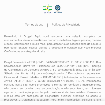
Termos de uso
Política de Privacidade
Bem-vindo à Drogal! Aqui, você encontra uma seleção completa de
medicamentos
,
dermocosméticos e produtos de beleza
,
higiene pessoal
,
mamãe
e bebê
,
conveniência
e muito mais, para atender suas necessidades de saúde e
bem-estar. Explore nossas ofertas e descubra o cuidado que você merece!
Confira todas as categorias do site.
Drogal Farmacêutica LTDA | CNPJ: 54.375.647/0066-72 | IE: 535.412.860.113 | Rua
São João, 909 - Bairro Alto - Piracicaba/São Paulo, CEP: 13416-585 | SAC – Serviço
de Atendimento ao Consumidor: 0800 771 2120 (Segunda à Sexta das 8h às 20h/
Sábado das 8h às 15h) ou
sac@drogal.com.br
/ Farmacêutica responsável:
Giovanna do Rosario Martins – CRF/SP 49.855 | Autorização de Funcionamento
Anvisa (AFE): 7.15583.1 / CEVS: 353870901-477-000047-1-5. As informações
contidas neste site, como promoções e ofertas de remédios e medicamentos,
não devem ser usadas para automedicação e não substituem, em hipótese
alguma, a medicação prescrita pelo profissional da área médica. Somente o
médico está em condições de diagnosticar qualquer problema de saúde e
prescrever o tratamento adequado. Para mais informações, consulte o site
Anvisa. As fotos contidas em nosso site são meramente ilustrativas. Promoções e