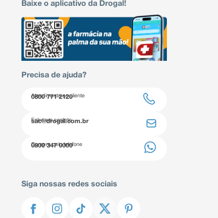
Baixe o aplicativo da Drogal!
Precisa de ajuda?
Atendimento ao cliente
0800 771 2120
Entre em contato
sac@drogal.com.br
Compre pelo telefone
0800 347 0000
Siga nossas redes sociais