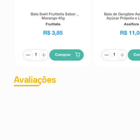
Bala Swirl Fruittella Sabor
Bala de Gengibre As
Morango 40g
Açúcar Própolis e 
Fruittella
Assiflora
R$
3
,
85
R$
11
,
0
Comprar
Co
Avaliações