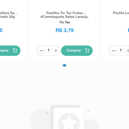
siflora Sem
Pastilha Tic Tac Frutas
Pirulito L
Limão 38g
#Comotegusta Sabor Laranja,
Morango, Manga e Melão 14,5g
Tic Tac
5
R$
3
,
79
mprar
Comprar