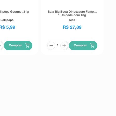
ollipops Gourmet 31g
Bala Big Boca Dinossauro Fampar
1 Unidade com 13g
Lollipops
Kids
R$
5
,
99
R$
27
,
89
Comprar
Comprar