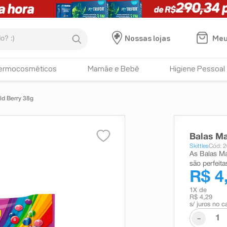
:)
Meu
Nossas lojas
ermocosméticos
Mamãe e Bebê
Higiene Pessoal
ld Berry 38g
Balas Ma
Skittles
Cód: 
As Balas Ma
são perfeita
R$ 4
1
X de
R$ 4,29
s/ juros no c
-