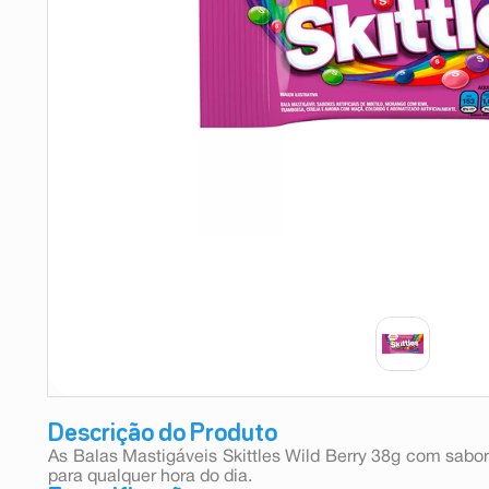
9
º
esmalte
10
º
absorvente
Descrição do Produto
As Balas Mastigáveis Skittles Wild Berry 38g com sabor
para qualquer hora do dia.