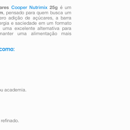
ares
Cooper Nutrimix
25g
é um
im
, pensado para quem busca um
ro adição de açúcares, a barra
nergia e saciedade em um formato
É uma excelente alternativa para
a manter uma alimentação mais
 como:
 ou academia.
refinado.