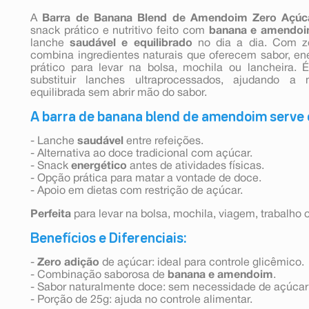
A
Barra de Banana Blend de Amendoim Zero Açúc
snack prático e nutritivo feito com
banana e amendo
lanche
saudável e equilibrado
no dia a dia. Com ze
combina ingredientes naturais que oferecem sabor, e
prático para levar na bolsa, mochila ou lancheira. 
substituir lanches ultraprocessados, ajudando 
equilibrada sem abrir mão do sabor.
A barra de banana blend de amendoim serve
- Lanche
saudável
entre refeições.
- Alternativa ao doce tradicional com açúcar.
- Snack
energético
antes de atividades físicas.
- Opção prática para matar a vontade de doce.
- Apoio em dietas com restrição de açúcar.
Perfeita
para levar na bolsa, mochila, viagem, trabalho
Benefícios e Diferenciais:
-
Zero adição
de açúcar: ideal para controle glicêmico.
- Combinação saborosa de
banana e amendoim
.
- Sabor naturalmente doce: sem necessidade de açúcar 
- Porção de 25g: ajuda no controle alimentar.