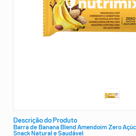
9
º
esmalte
10
º
absorvente
Descrição do Produto
Barra de Banana Blend Amendoim Zero Açúca
Snack Natural e Saudável