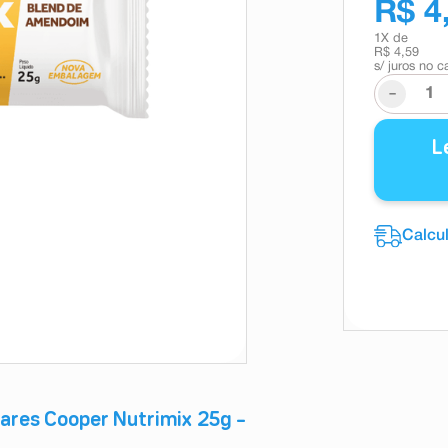
R$ 4
1
X de
R$ 4,59
s/ juros no c
-
L
res Cooper Nutrimix 25g –