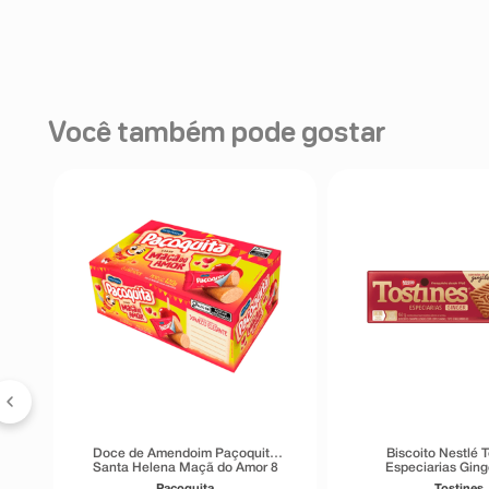
Você também pode gostar
70g
Doce de Amendoim Paçoquita
Biscoito Nestlé 
Santa Helena Maçã do Amor 8
Especiarias Ging
Unidades
Pacoquita
Tostines