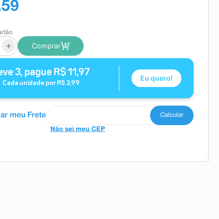
,59
artão
+
Comprar
eve
3
, pague
R$
11
,
97
Eu quero!
Cada unidade por
R$
3
,
99
Não sei meu CEP