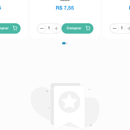
5
R$
7
,
55
mprar
Comprar