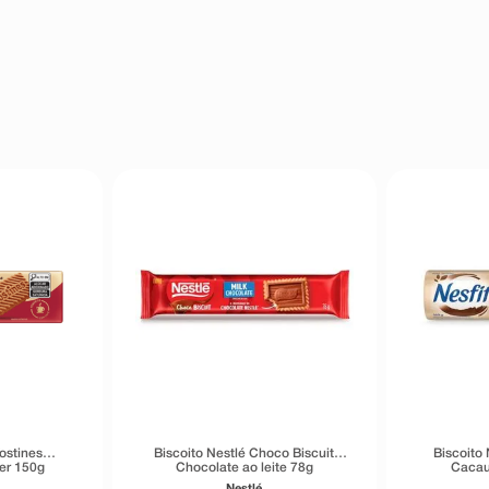
Tostines
Biscoito Nestlé Choco Biscuit
Biscoito 
er 150g
Chocolate ao leite 78g
Cacau
Nestlé