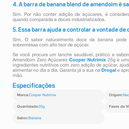
4. A barra de banana blend de amendoim é s
Sim. Por não conter adição de açúcares, é consider
quando comparada a doces industrializados.
5. Essa barra ajuda a controlar a vontade de
Sim. O sabor naturalmente doce da banana pode a
sobremesas com alto teor de açúcar.
Se você procura um lanche saudável, prático e sabo
Amendoim Zero Açúcares
Cooper Nutrimix
25g é uma
ingredientes nutritivos com zero adição de açúcar, ajud
alimentar no dia a dia. Garanta já a sua na
Drogal
e apr
mão.
Especificações
Marca
:
Cooper Nutrimix
Origem
:
Nac
Quantidade
:
25g
Fases da V
Sabor
:
Banana