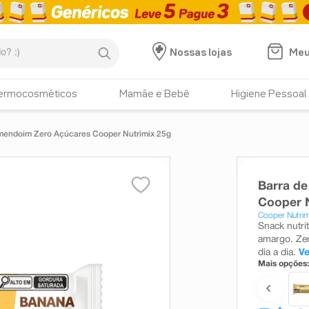
:)
Meu
Nossas lojas
ermocosméticos
Mamãe e Bebê
Higiene Pessoal
mendoim Zero Açúcares Cooper Nutrimix 25g
Barra d
Cooper N
Cooper Nutrim
Snack nutri
amargo. Zer
dia a dia.
Ve
Mais opções: