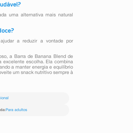
audável?
ada uma alternativa mais natural
 doce?
judar a reduzir a vontade por
roso, a Barra de Banana Blend de
 excelente escolha. Ela combina
ando a manter energia e equilíbrio
oveite um snack nutritivo sempre à
ional
ida
:
Para adultos