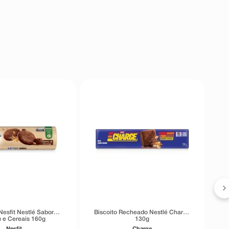
Nesfit Nestlé Sabor
Biscoito Recheado Nestlé Charge
 e Cereais 160g
130g
Nesfit
Charge