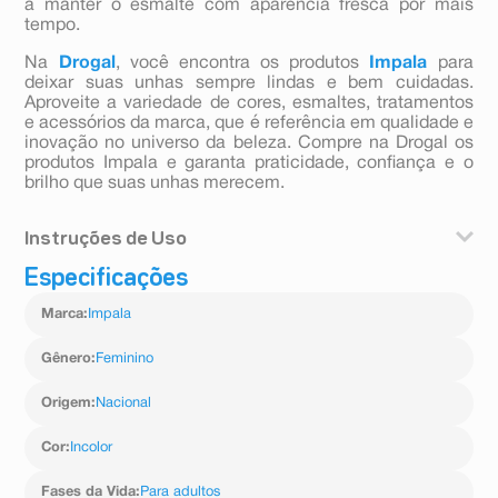
a manter o esmalte com aparência fresca por mais
tempo.
Na
Drogal
, você encontra os produtos
Impala
para
deixar suas unhas sempre lindas e bem cuidadas.
Aproveite a variedade de cores, esmaltes, tratamentos
e acessórios da marca, que é referência em qualidade e
inovação no universo da beleza. Compre na Drogal os
produtos Impala e garanta praticidade, confiança e o
brilho que suas unhas merecem.
Instruções de Uso
Especificações
1. Prepare as unhas: limpe, lixe e remova o excesso de
cutículas.
Marca
:
Impala
2. Aplique uma base fortalecedora para proteger as
unhas.
Gênero
:
Feminino
Origem
:
Nacional
Cor
:
Incolor
Fases da Vida
:
Para adultos