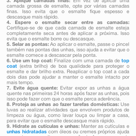
3. Aplique camadas finas:
Em vez de aplicar uma
camada grossa de esmalte, opte por várias camadas
finas. Isso evita que o esmalte fique espesso e
descasque mais rápido.
4. Espere o esmalte secar entre as camadas:
Certifique-se de que cada camada de esmalte esteja
completamente seca antes de aplicar a próxima. Isso
evita que o esmalte borre ou descasque.
5. Selar as pontas:
Ao aplicar o esmalte, passe o pincel
também nas pontas das unhas, isso ajuda a evitar que o
esmalte comece a descascar pela ponta.
6. Use um top coat:
Finalize com uma camada de
top
coat
(extra brilho) de boa qualidade para proteger o
esmalte e dar brilho extra. Reaplicar o top coat a cada
dois dias pode ajudar a manter o esmalte intacto por
mais tempo.
7. Evite água quente:
Evitar expor as unhas a água
quente nas primeiras 24 horas após fazer as unhas, pois
isso pode fazer com que o esmalte perca aderência.
8. Proteja as unhas ao fazer tarefas domésticas:
Use
luvas ao realizar atividades que envolvem produtos de
limpeza ou água, como lavar louça ou limpar a casa,
para evitar que o esmalte descasque mais rápido.
9. Hidrate as cutículas e unhas:
Manter as cutículas e
unhas hidratadas
com óleos ou cremes próprios ajuda