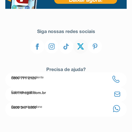
Siga nossas redes sociais
Precisa de ajuda?
Atendimento ao cliente
0800 771 2120
Entre em contato
sac@drogal.com.br
Compre pelo telefone
0800 347 0000