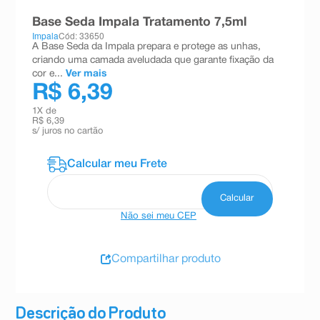
8
º
teste gravidez
Base Seda Impala Tratamento 7,5ml
Impala
Cód: 33650
9
º
absorvente
A Base Seda da Impala prepara e protege as unhas,
criando uma camada aveludada que garante fixação da
10
º
shampoo
cor e...
Ver mais
R$ 6,39
1
X de
R$ 6,39
s/ juros no cartão
Não sei meu CEP
Compartilhar produto
Descrição do Produto