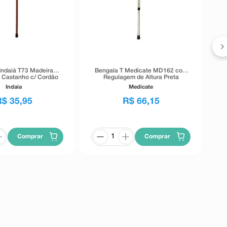
B
Indaiá T73 Madeira
Bengala T Medicate MD162 com
l Castanho c/ Cordão
Regulagem de Altura Preta
Indaia
Medicate
R$
35
,
95
R$
66
,
15
Comprar
Comprar