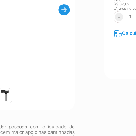
2
X de
R$ 37,62
s/ juros no c
-
dar pessoas com dificuldade de
erecem maior apoio nas caminhadas