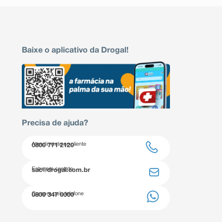
Baixe o aplicativo da Drogal!
Precisa de ajuda?
Atendimento ao cliente
0800 771 2120
Entre em contato
sac@drogal.com.br
Compre pelo telefone
0800 347 0000