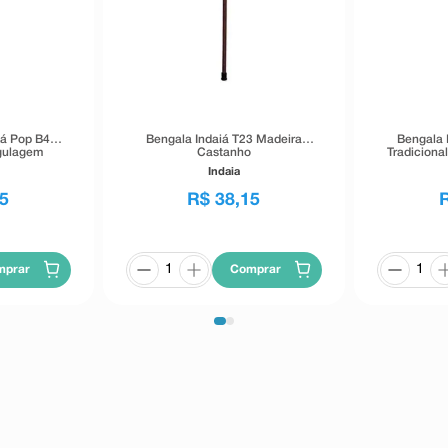
iá Pop B405
Bengala Indaiá T23 Madeira
Bengala 
gulagem
Castanho
Tradiciona
Indaia
5
R$
38
,
15
mprar
Comprar