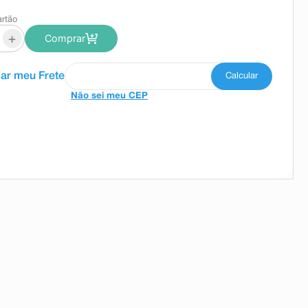
artão
+
Comprar
Não sei meu CEP