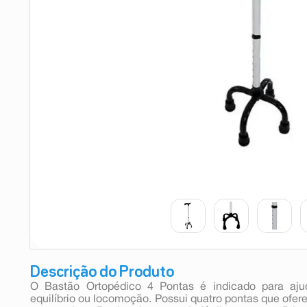
9
º
esmalte
10
º
absorvente
Descrição do Produto
O Bastão Ortopédico 4 Pontas é indicado para aju
equilíbrio ou locomoção. Possui quatro pontas que of