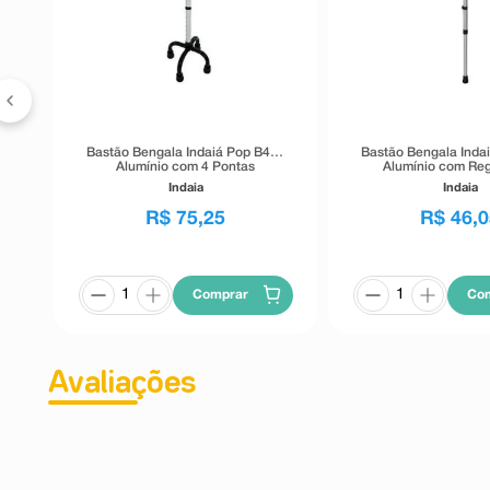
om
Bastão Bengala Indaiá Pop B406
Bastão Bengala Inda
Alumínio com 4 Pontas
Alumínio com Re
Indaia
Indaia
R$
75
,
25
R$
46
,
0
Comprar
Co
Avaliações