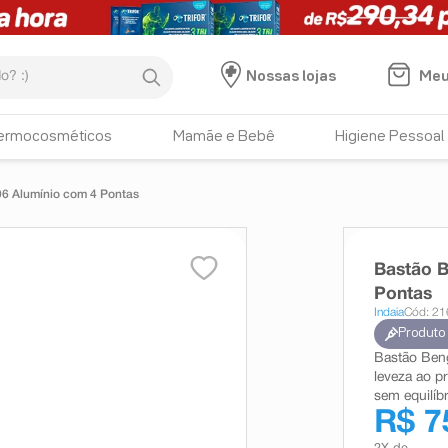
:)
Meu
Nossas lojas
ermocosméticos
Mamãe e Bebê
Higiene Pessoal
06 Alumínio com 4 Pontas
Bastão B
Pontas
Indaia
Cód: 2
Produto
Bastão Beng
leveza ao p
sem equilíb
R$ 7