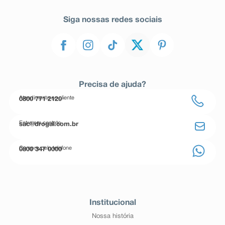
Siga nossas redes sociais
Precisa de ajuda?
Atendimento ao cliente
0800 771 2120
Entre em contato
sac@drogal.com.br
Compre pelo telefone
0800 347 0000
Institucional
Nossa história