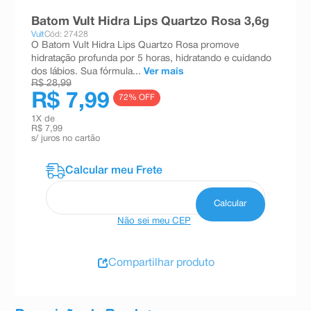
8
º
teste gravidez
Batom Vult Hidra Lips Quartzo Rosa 3,6g
Vult
Cód: 27428
9
º
esmalte
O Batom Vult Hidra Lips Quartzo Rosa promove
hidratação profunda por 5 horas, hidratando e cuidando
10
º
absorvente
dos lábios. Sua fórmula...
Ver mais
R$ 28,99
R$ 7,99
72
% OFF
1
X de
R$ 7,99
s/ juros no cartão
Não sei meu CEP
Compartilhar produto