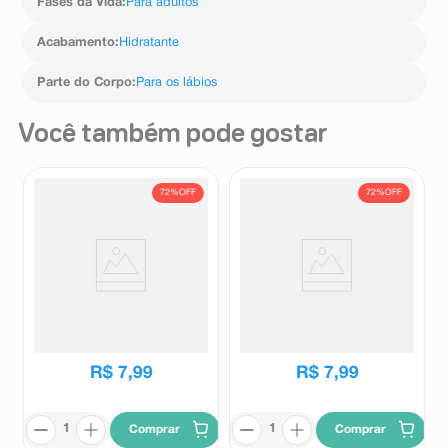
Fases da Vida
:
Para adultos
Acabamento
:
Hidratante
Parte do Corpo
:
Para os lábios
Você também pode gostar
72%
OFF
72%
OFF
Batom Vult Hidra Lips
Batom Vult Hidra Lips Rosa
Terracota Ambar 3,6g
Pink 3,6g
Vult
Vult
R$
28
,
99
R$
28
,
99
R$
7
,
99
R$
7
,
99
Comprar
Comprar