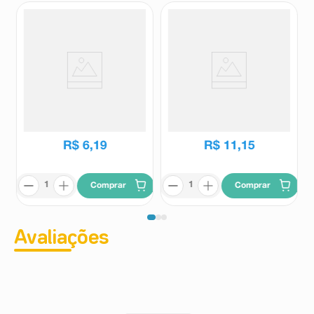
Bebida Láctea Toddynho
Bebida Láctea Alpino Sabor
Sabor Chocolate 200ml
Chocolate ao Leite 280ml
Toddynho
Alpino
R$
6
,
19
R$
11
,
15
Comprar
Comprar
Avaliações