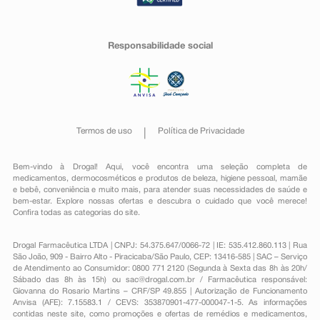
Responsabilidade social
Termos de uso
Política de Privacidade
Bem-vindo à Drogal! Aqui, você encontra uma seleção completa de
medicamentos
,
dermocosméticos e produtos de beleza
,
higiene pessoal
,
mamãe
e bebê
,
conveniência
e muito mais, para atender suas necessidades de saúde e
bem-estar. Explore nossas ofertas e descubra o cuidado que você merece!
Confira todas as categorias do site.
Drogal Farmacêutica LTDA | CNPJ: 54.375.647/0066-72 | IE: 535.412.860.113 | Rua
São João, 909 - Bairro Alto - Piracicaba/São Paulo, CEP: 13416-585 | SAC – Serviço
de Atendimento ao Consumidor: 0800 771 2120 (Segunda à Sexta das 8h às 20h/
Sábado das 8h às 15h) ou
sac@drogal.com.br
/ Farmacêutica responsável:
Giovanna do Rosario Martins – CRF/SP 49.855 | Autorização de Funcionamento
Anvisa (AFE): 7.15583.1 / CEVS: 353870901-477-000047-1-5. As informações
contidas neste site, como promoções e ofertas de remédios e medicamentos,