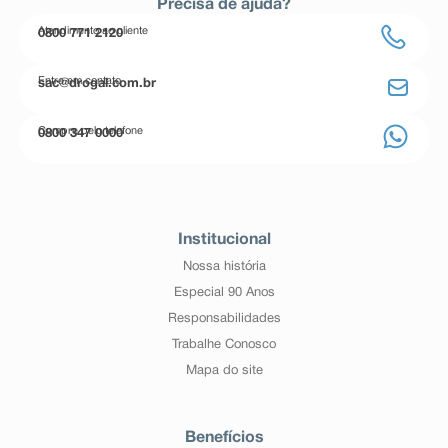
Precisa de ajuda?
Atendimento ao cliente
0800 771 2120
Entre em contato
sac@drogal.com.br
Compre pelo telefone
0800 347 0000
Institucional
Nossa história
Especial 90 Anos
Responsabilidades
Trabalhe Conosco
Mapa do site
Benefícios