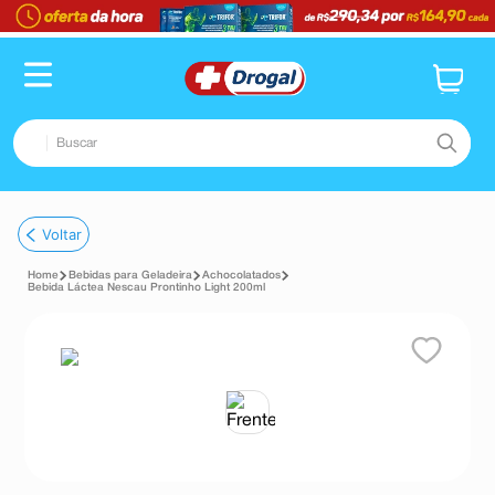
Buscar
TERMOS MAIS BUSCADOS
Voltar
1
º
fralda
Bebidas para Geladeira
Achocolatados
2
º
dipirona
Bebida Láctea Nescau Prontinho Light 200ml
3
º
lenço umedecido
4
º
tadalafila
5
º
minoxidil
6
º
desodorante
7
º
esmalte