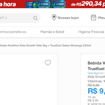
:)
Meu
Nossas lojas
ermocosméticos
Mamãe e Bebê
Higiene Pessoal
Shake Nutritivo Kids Growth Vida Veg + Trustfuel Sabor Morango 250ml
Bebida V
Trustfue
Vida Veg
Cód:
Kids Growth
Vitaminas, M
R$ 9,99
R$ 9
1
X de
R$ 9,90
s/ juros no c