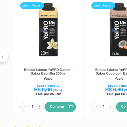
Leve + Pague -
Leve + Pague -
or
Bebida Láctea YoPRO Danone
Bebida Láctea YoP
Sabor Baunilha 250ml
Sabor Coco com Ba
250ml
Yopro
Yopro
Leve
3
e pague
Leve
3
e pag
R$
6
,
66
R$
6
,
66
(Cada)
(
1 Un. por R$
9.99
1 Un. por R$
Comprar
Co