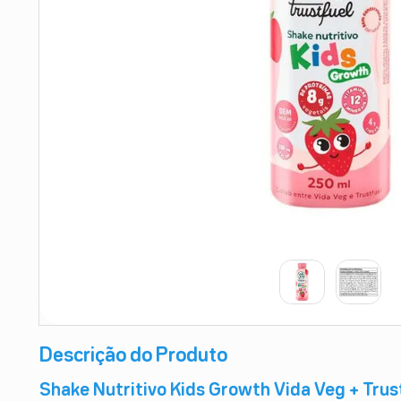
9
º
esmalte
10
º
absorvente
Descrição do Produto
Shake Nutritivo Kids Growth Vida Veg + Trust