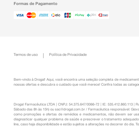
Formas de Pagamento
Termos de uso
Política de Privacidade
Bem-vindo à Drogal! Aqui, você encontra uma seleção completa de
medicament
nossas ofertas e descubra o cuidado que você merece!
Confira todas as categor
Drogal Farmacêutica LTDA | CNPJ: 54.375.647/0066-72 | IE: 535.412.860.113 | 
Sábado das 8h às 15h) ou
sac@drogal.com.br
/ Farmacêutica responsável: Giova
como promoções e ofertas de remédios e medicamentos, não devem ser usada
diagnosticar qualquer problema de saúde e prescrever o tratamento adequado. 
line, caso haja disponibilidade e estão sujeitos a alterações no decorrer do dia. 