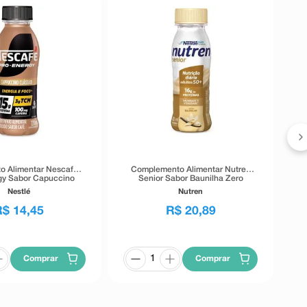
B
o Alimentar Nescafé
Complemento Alimentar Nutren
gy Sabor Capuccino
Senior Sabor Baunilha Zero
 15g Proteína 270ml
Lactose 200ml
Nestlé
Nutren
R$
14
,
45
R$
20
,
89
Comprar
Comprar