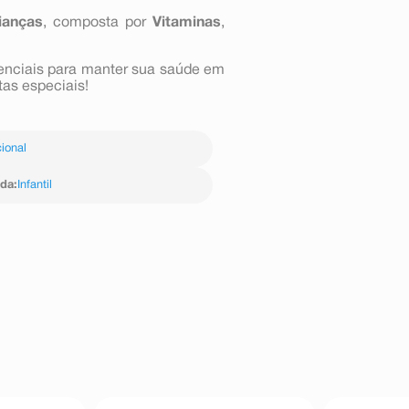
ianças
, composta por
Vitaminas
,
enciais para manter sua saúde em
tas especiais!
ional
ida
:
Infantil