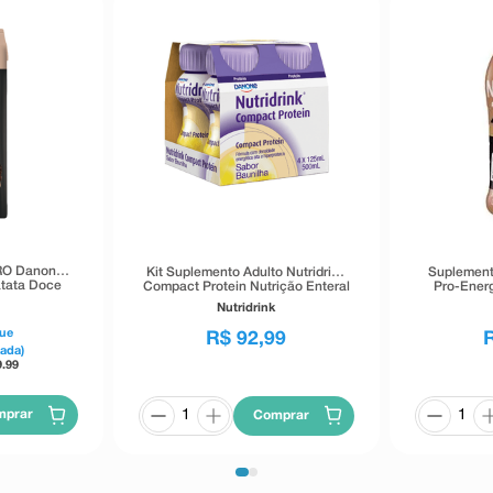
RO Danone
Kit Suplemento Adulto Nutridrink
Suplement
tata Doce
Compact Protein Nutrição Enteral
Pro-Ener
e Oral Sabor Baunilha 4 Unidades
Clássico
Nutridrink
125ml
ue
R$
92
,
99
Cada)
9.99
mprar
Comprar