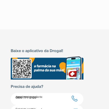
Baixe o aplicativo da Drogal!
Precisa de ajuda?
Atendimento ao cliente
0800 771 2120