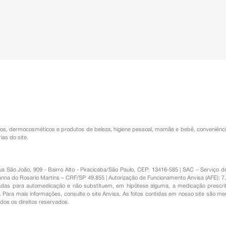
os
,
dermocosméticos e produtos de beleza
,
higiene pessoal
,
mamãe e bebê
,
conveniênc
ias do site.
Rua São João, 909 - Bairro Alto - Piracicaba/São Paulo, CEP: 13416-585 | SAC – Serviç
nna do Rosario Martins – CRF/SP 49.855 | Autorização de Funcionamento Anvisa (AFE): 7
s para automedicação e não substituem, em hipótese alguma, a medicação prescrit
Para mais informações, consulte o site Anvisa. As fotos contidas em nosso site são m
Todos os direitos reservados.