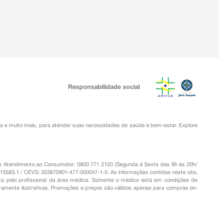
Responsabilidade social
ia
e muito mais, para atender suas necessidades de saúde e bem-estar. Explore
o de Atendimento ao Consumidor: 0800 771 2120 (Segunda à Sexta das 8h às 20h/
.15583.1 / CEVS: 353870901-477-000047-1-5. As informações contidas neste site,
a pelo profissional da área médica. Somente o médico está em condições de
eramente ilustrativas. Promoções e preços são válidos apenas para compras on-