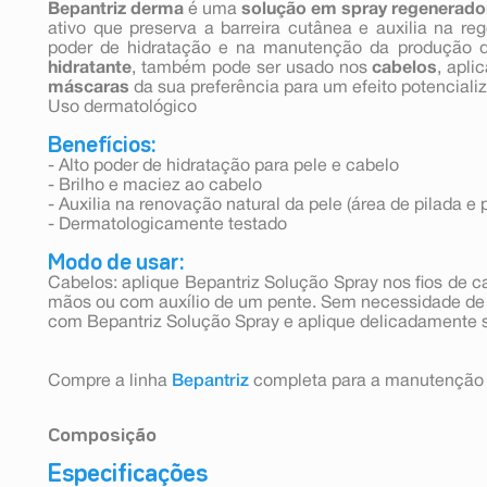
Bepantriz derma
é uma
solução em spray regenerado
ativo que preserva a barreira cutânea e auxilia na re
poder de hidratação e na manutenção da produção d
hidratante
, também pode ser usado nos
cabelos
, apl
máscaras
da sua preferência para um efeito potencializ
Uso dermatológico
Benefícios:
- Alto poder de hidratação para pele e cabelo
- Brilho e maciez ao cabelo
- Auxilia na renovação natural da pele (área de pilada e 
- Dermatologicamente testado
Modo de usar:
Cabelos: aplique Bepantriz Solução Spray nos fios de 
mãos ou com auxílio de um pente. Sem necessidade de
com Bepantriz Solução Spray e aplique delicadamente s
Compre a linha
Bepantriz
completa para a manutenção d
Composição
Especificações
Aqua (Água), Methylparaben (Metilparabeno), Propylpa