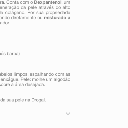
ra
. Conta com o
Dexpantenol
, um
generação da pele através do alto
e colágeno. Por sua propriedade
icando diretamente ou
misturado a
ador.
pós barba)
cabelos limpos, espalhando com as
 enxágue. Pele: molhe um algodão
obre a área desejada.
a sua pele na Drogal.
raben (Propilparabeno), Disodium