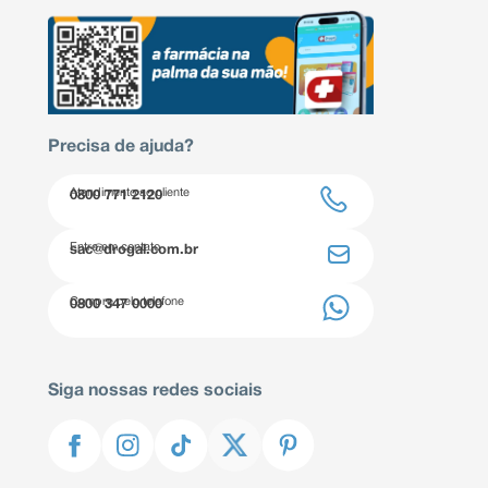
Precisa de ajuda?
Atendimento ao cliente
0800 771 2120
Entre em contato
sac@drogal.com.br
Compre pelo telefone
0800 347 0000
Siga nossas redes sociais