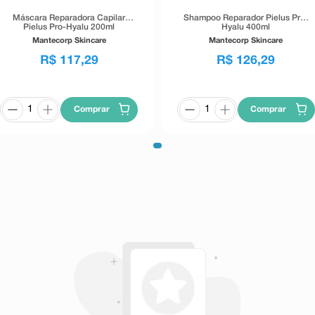
Máscara Reparadora Capilar
Shampoo Reparador Pielus Pro-
Pielus Pro-Hyalu 200ml
Hyalu 400ml
Mantecorp Skincare
Mantecorp Skincare
R$
117
,
29
R$
126
,
29
Comprar
Comprar