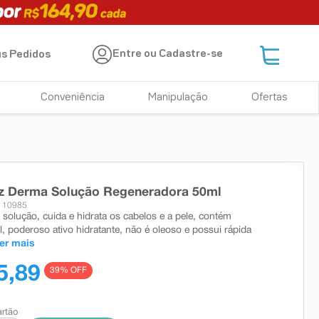
Entre ou Cadastre-se
s Pedidos
Conveniência
Manipulação
Ofertas
iz Derma Solução Regeneradora 50ml
: 10985
 solução, cuida e hidrata os cabelos e a pele, contém
, poderoso ativo hidratante, não é oleoso e possui rápida
er mais
5,89
39
% OFF
artão