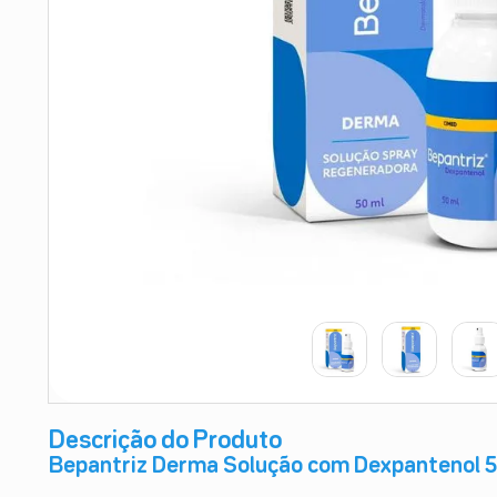
9
º
absorvente
10
º
shampoo
Descrição do Produto
Bepantriz Derma Solução com Dexpantenol 