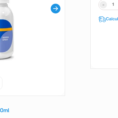
-
50ml