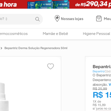
:)
Meu
Nossas lojas
ermocosméticos
Mamãe e Bebê
Higiene Pessoal
Bepantriz Derma Solução Regeneradora 50ml
Bepantr
Bepantriz
Cód
O Bepantriz
Dexpantenol
absorção.
V
R$ 25,99
R$ 1
1
X de
R$ 15,89
s/ juros no c