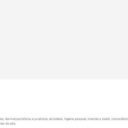
os
,
dermocosméticos e produtos de beleza
,
higiene pessoal
,
mamãe e bebê
,
conveniênc
ias do site.