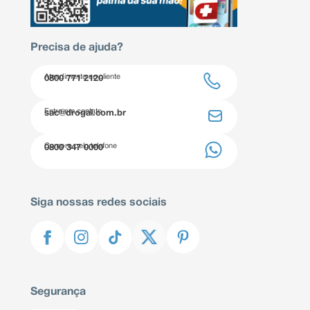
Precisa de ajuda?
Atendimento ao cliente
0800 771 2120
Entre em contato
sac@drogal.com.br
Compre pelo telefone
0800 347 0000
Siga nossas redes sociais
Segurança