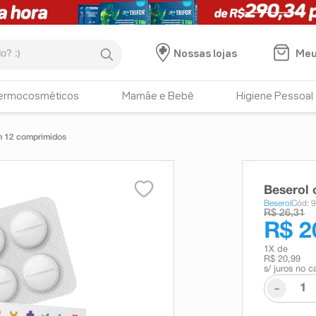
:)
Meu
Nossas lojas
ermocosméticos
Mamãe e Bebê
Higiene Pessoal
m 12 comprimidos
Beserol
Beserol
Cód: 
R$ 26,31
R$ 2
1
X de
R$ 20,99
s/ juros no c
-