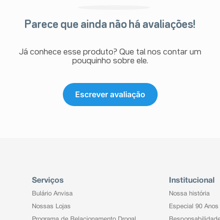
ia, acidente vascular cerebral,
Parece que ainda não há avaliações!
ite. Efeitos otorrinolaringológicos:
Já conhece esse produto? Que tal nos contar um
pouquinho sobre ele.
Escrever avaliação
icidade, necrose papilar, cistite,
, proteinúria, angioedema.
 pulmões, pneumonite.
armacêutico o aparecimento de
e atendimento.
Serviços
Institucional
Bulário Anvisa
Nossa história
Nossas Lojas
Especial 90 Anos
Programa de Relacionamento Drogal
Responsabilidad