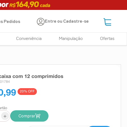
Entre ou Cadastre-se
s Pedidos
Conveniência
Manipulação
Ofertas
 caixa com 12 comprimidos
901784
0,99
20
% OFF
artão
+
Comprar