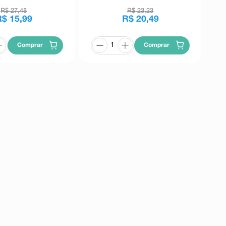
R$
27
,
48
R$
23
,
23
R$
15
,
99
R$
20
,
49
Comprar
Comprar