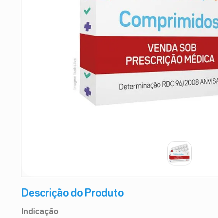
9
º
absorvente
10
º
shampoo
Descrição do Produto
Indicação