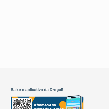
cognitiva, alucinações, psicose, drogadição, amnés
encefalite, mioclonia, parestesia.
Efeitos oftalmológicos
Retinopatia, infiltrado de córnea, visão borrada, conjuntiv
alteração do timbre de voz.
Efeitos otorrinolaringológicos
Alteração do timbre de voz.
Efeitos renais
Insuficiência renal aguda, síndrome nefrótica, nefrotox
disúria, hematúria, nefrite intersticial, oligúria, poliúria
Efeitos respiratórios
Dispneia, hiperventilação, taquipneia, edema agudo de
Informe ao seu médico, cirurgião-dentista ou f
reações indesejáveis pelo uso do medicamento.
Informe também à empresa através do seu serviço d
Baixe o aplicativo da Drogal!