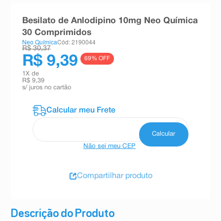
8
º
teste gravidez
Besilato de Anlodipino 10mg Neo Química
9
º
esmalte
30 Comprimidos
Neo Química
Cód: 2190044
10
º
absorvente
R$ 30,37
R$ 9,39
69
% OFF
1
X de
R$ 9,39
s/ juros no cartão
Não sei meu CEP
Compartilhar produto
Descrição do Produto