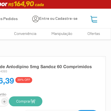
Entre ou Cadastre-se
s Pedidos
Conveniência
Manipulação
Ofertas
 de Anlodipino 5mg Sandoz 60 Comprimidos
24093
6,39
39
% OFF
artão
+
Comprar