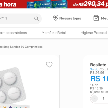
:)
Meu
Nossas lojas
ermocosméticos
Mamãe e Bebê
Higiene Pessoal
pino 5mg Sandoz 60 Comprimidos
Besilato
Sandoz
Cód: 
R$ 26,96
R$ 1
1
X de
R$ 16,39
s/ juros no c
-