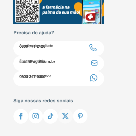
Precisa de ajuda?
Atendimento ao cliente
0800 771 2120
Entre em contato
sac@drogal.com.br
Compre pelo telefone
0800 347 0000
Siga nossas redes sociais