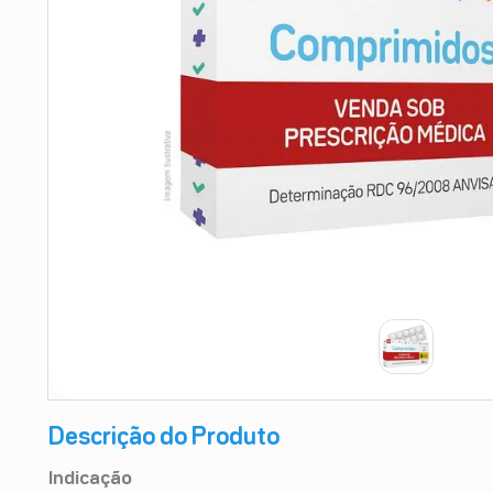
9
º
absorvente
10
º
shampoo
Descrição do Produto
Indicação