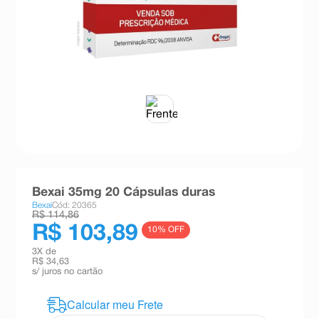
8
º
teste gravidez
9
º
esmalte
10
º
absorvente
Bexai 35mg 20 Cápsulas duras
Bexai
Cód: 20365
R$ 114,86
R$ 103,89
10
% OFF
3
X de
R$ 34,63
s/ juros no cartão