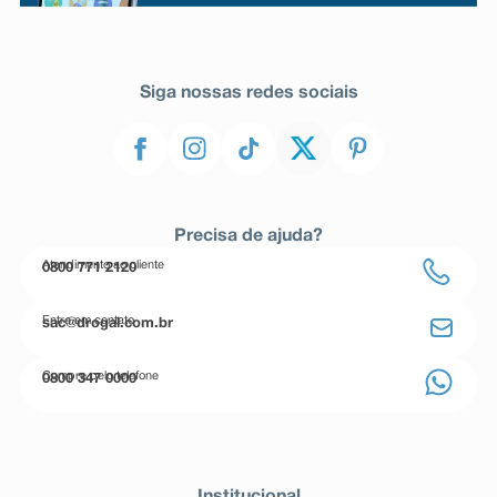
Siga nossas redes sociais
Precisa de ajuda?
Atendimento ao cliente
0800 771 2120
Entre em contato
sac@drogal.com.br
Compre pelo telefone
0800 347 0000