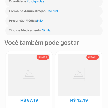
Quantidade
:
20 Cápsulas
Forma de Administração
:
Uso oral
Prescrição Médica
:
Não
Tipo de Medicamento
:
Similar
Você também pode gostar
21%
OFF
63%
OFF
Kaloba 825mg/ml Solução Oral
Piroxicam 20mg EMS 15
Gotas 20ml
Cápsulas
Kaloba
EMS
R$
109
,
87
R$
33
,
01
R$
87
,
19
R$
12
,
19