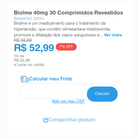
8
º
teste gravidez
Biolme 40mg 30 Comprimidos Revestidos
9
º
absorvente
Biolme
Cód: 32643
Biolme é um medicamento para o tratamento da
10
º
shampoo
hipertensão, que contém olmesartana medoxomila,
promove a dilatação dos vasos sanguíneos e...
Ver mais
R$ 56,69
R$ 52,99
7
% OFF
1
X de
R$ 52,99
s/ juros no cartão
Não sei meu CEP
Compartilhar produto