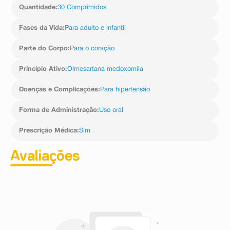
medoxomila pode, raramente, causar aumento dos
Quantidade
:
30 Comprimidos
níveis de potássio no sangue. Procure o médico para
avaliação da necessidade de monitoramento dos níveis
Fases da Vida
:
Para adulto e infantil
sanguíneos. Informe ao seu médico, cirurgião-dentista
ou farmacêutico o aparecimento de reações
Parte do Corpo
:
Para o coração
indesejáveis pelo uso do medicamento. Informe
também à empresa através do seu serviço de
Princípio Ativo
:
Olmesartana medoxomila
atendimento.
Doenças e Complicações
:
Para hipertensão
Forma de Administração
:
Uso oral
Prescrição Médica
:
Sim
Avaliações