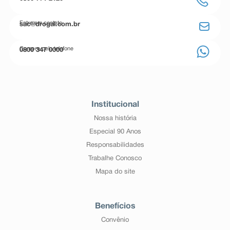
Entre em contato
sac@drogal.com.br
Compre pelo telefone
0800 347 0000
Institucional
Nossa história
Especial 90 Anos
Responsabilidades
Trabalhe Conosco
Mapa do site
Benefícios
Convênio