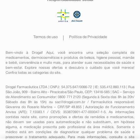
Responsabilidade social
Termos de uso
Política de Privacidade
Bem-vindo à Drogal! Aqui, você encontra uma seleção completa de
medicamentos
,
dermocosméticos e produtos de beleza
,
higiene pessoal
,
mamãe
e bebê
,
conveniência
e muito mais, para atender suas necessidades de saúde e
bem-estar. Explore nossas ofertas e descubra o cuidado que você merece!
Confira todas as categorias do site.
Drogal Farmacêutica LTDA | CNPJ: 54.375.647/0066-72 | IE: 535.412.860.113 | Rua
São João, 909 - Bairro Alto - Piracicaba/São Paulo, CEP: 13416-585 | SAC – Serviço
de Atendimento ao Consumidor: 0800 771 2120 (Segunda à Sexta das 8h às 20h/
Sábado das 8h às 15h) ou
sac@drogal.com.br
/ Farmacêutica responsável:
Giovanna do Rosario Martins – CRF/SP 49.855 | Autorização de Funcionamento
Anvisa (AFE): 7.15583.1 / CEVS: 353870901-477-000047-1-5. As informações
contidas neste site, como promoções e ofertas de remédios e medicamentos,
não devem ser usadas para automedicação e não substituem, em hipótese
alguma, a medicação prescrita pelo profissional da área médica. Somente o
médico está em condições de diagnosticar qualquer problema de saúde e
prescrever o tratamento adequado. Para mais informações, consulte o site