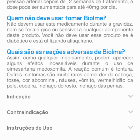
pressão arterial depois de 2 semanas de tratamento, a
dose pode ser aumentada para até 40mg por dia.
Quem não deve usar tomar Biolme?
Não devem usar este medicamento durante a gravidez,
nem se for alérgico ou sensível a qualquer componente
deste produto. Você não deve usar esse produto se é
diabético e está utilizando alisquireno.
Quais são as reações adversas de Biolme?
Assim como qualquer medicamento, podem aparecer
alguns efeitos indesejáveis durante o uso de
olmesartana medoxomila. A reação comum é tontura.
Outros sintomas são muito raros como: dor de cabeça,
tosse, dor abdominal, náusea, vômito, vermelhidão da
pele, coceira, inchaço do rosto, inchaço das pernas.
Indicação
BIOLME é indicado para o tratamento da pressão
Contraindicação
arterial alta, ou seja, a pressão cujas medidas estejam
acima de 140 mm Hg (pressão “alta” ou sistólica) ou 90
Você não deve usar este medicamento durante a
mm Hg (pressão “baixa” ou diastólica).
Instruções de Uso
gravidez, nem se for alérgico ou sensível a qualquer
componente deste produto. Você não deve usar esse
USO PEDIÁTRICO ACIMA DE 6 ANOS DE IDADE