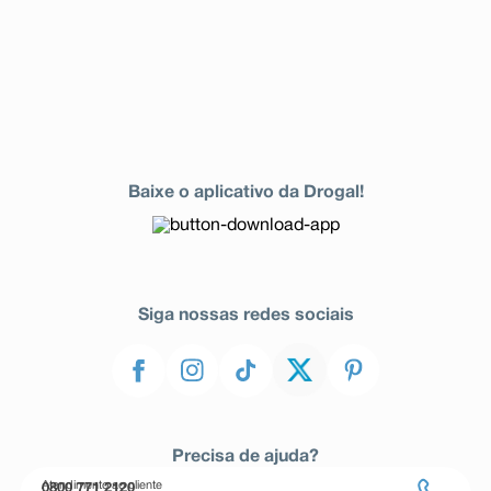
Baixe o aplicativo da Drogal!
Siga nossas redes sociais
Precisa de ajuda?
Atendimento ao cliente
0800 771 2120