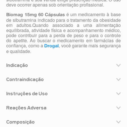
deve ocorrer apenas sob orientação profissional.
é um medicamento à base
Biomag 15mg 60 Cápsulas
de sibutramina indicado para o tratamento da obesidade
em adultos.Quando associado a uma alimentação
equilibrada, atividade física e acompanhamento médico,
pode contribuir para a perda de peso e para o controle
do apetite. Ao buscar o medicamento em farmácias de
confiança, como a
, você garante mais segurança
Drogal
e qualidade.
Indicação
Biomag é indicado como terapia adjuvante como parte
de um programa de gerenciamento de peso
Contraindicação
recomendado para pacientes com um índice de massa
Biomag é contraindicado para uso por:
corpórea (IMC) maior ou igual a 30 kg/m2.
- Pacientes com histórico de diabetes mellitus tipo 2 com
Instruções de Uso
pelo menos 1 outro fator de risco, isto é, hipertensão
Biomag deve ser utilizado apenas sob orientação
(pressão alta) controlada por medicação, dislipidemia
médica. A dose inicial recomendada é de 1 cápsula de
Reações Adversa
(aumento dos níveis de colesterol e/ou triglicérides),
10 mg por dia, administrada por via oral, ingerida pela
prática atual do tabagismo ou
Durante estudos clínicos a maior parte das reações
manhã, com um pouco de líquido, antes ou após a
nefropatia diabética com evidência de microalbuminúria
adversas relatadas ocorreu no início do tratamento com
Composição
alimentação.
(perda anormal de proteína pelos rins);