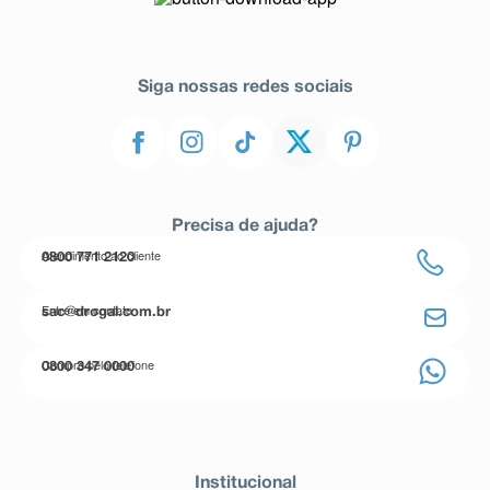
Siga nossas redes sociais
Precisa de ajuda?
Atendimento ao cliente
0800 771 2120
Entre em contato
sac@drogal.com.br
Compre pelo telefone
0800 347 0000
Institucional