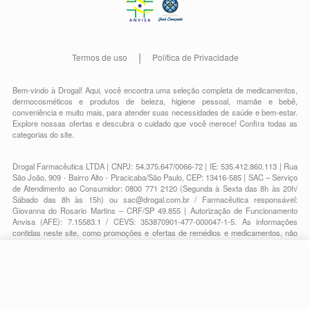
Termos de uso
Política de Privacidade
Bem-vindo à Drogal! Aqui, você encontra uma seleção completa de
medicamentos
,
dermocosméticos e produtos de beleza
,
higiene pessoal
,
mamãe e bebê
,
conveniência
e muito mais, para atender suas necessidades de saúde e bem-estar.
Explore nossas ofertas e descubra o cuidado que você merece!
Confira todas as
categorias do site.
Drogal Farmacêutica LTDA | CNPJ: 54.375.647/0066-72 | IE: 535.412.860.113 | Rua
São João, 909 - Bairro Alto - Piracicaba/São Paulo, CEP: 13416-585 | SAC – Serviço
de Atendimento ao Consumidor: 0800 771 2120 (Segunda à Sexta das 8h às 20h/
Sábado das 8h às 15h) ou
sac@drogal.com.br
/ Farmacêutica responsável:
Giovanna do Rosario Martins – CRF/SP 49.855 | Autorização de Funcionamento
Anvisa (AFE): 7.15583.1 / CEVS: 353870901-477-000047-1-5. As informações
contidas neste site, como promoções e ofertas de remédios e medicamentos, não
devem ser usadas para automedicação e não substituem, em hipótese alguma, a
medicação prescrita pelo profissional da área médica. Somente o médico está em
condições de diagnosticar qualquer problema de saúde e prescrever o tratamento
R$ 59,24
adequado. Para mais informações, consulte o site Anvisa. As fotos contidas em
*
-
+
Comprar
nosso site são meramente ilustrativas. Promoções e preços são válidos apenas
Em
1
x
R$ 59,24
para compras on-line, caso haja disponibilidade e estão sujeitos a alterações no