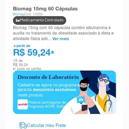
8
º
absorvente
Biomag 15mg 60 Cápsulas
Biomag
Cód: 12999
9
º
teste gravidez
Medicamento Controlado
10
º
esmalte
Biomag 15mg com 60 cápsulas contém sibutramina e
auxilia no tratamento da obesidade associado à dieta e
atividade física sob...
Ver mais
a partir de
R$ 59,24
*
1
X de
R$ 59,24
s/ juros no cartão
Desconto de Laboratório
Cadastre-se agora no programa e
garanta
descontos exclusivos
neste produto.
Produto participante do
Programa ACHE.
Saiba mais