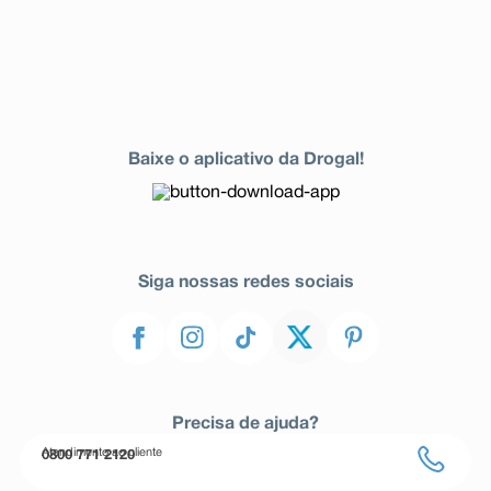
Baixe o aplicativo da Drogal!
Siga nossas redes sociais
Precisa de ajuda?
Atendimento ao cliente
0800 771 2120