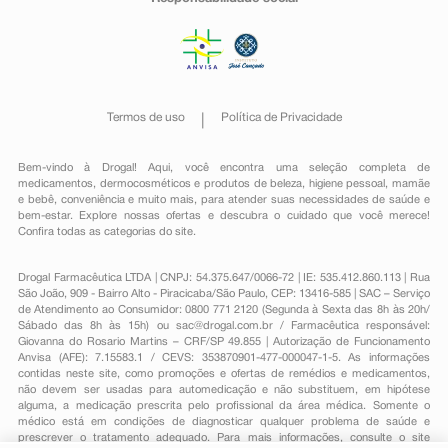
Termos de uso
Política de Privacidade
Bem-vindo à Drogal! Aqui, você encontra uma seleção completa de
medicamentos
,
dermocosméticos e produtos de beleza
,
higiene pessoal
,
mamãe
e bebê
,
conveniência
e muito mais, para atender suas necessidades de saúde e
bem-estar. Explore nossas ofertas e descubra o cuidado que você merece!
Confira todas as categorias do site.
Drogal Farmacêutica LTDA | CNPJ: 54.375.647/0066-72 | IE: 535.412.860.113 | Rua
São João, 909 - Bairro Alto - Piracicaba/São Paulo, CEP: 13416-585 | SAC – Serviço
de Atendimento ao Consumidor: 0800 771 2120 (Segunda à Sexta das 8h às 20h/
Sábado das 8h às 15h) ou
sac@drogal.com.br
/ Farmacêutica responsável:
Giovanna do Rosario Martins – CRF/SP 49.855 | Autorização de Funcionamento
Anvisa (AFE): 7.15583.1 / CEVS: 353870901-477-000047-1-5. As informações
contidas neste site, como promoções e ofertas de remédios e medicamentos,
não devem ser usadas para automedicação e não substituem, em hipótese
alguma, a medicação prescrita pelo profissional da área médica. Somente o
médico está em condições de diagnosticar qualquer problema de saúde e
prescrever o tratamento adequado. Para mais informações, consulte o site