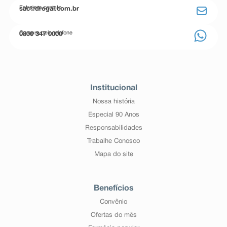
Entre em contato
sac@drogal.com.br
Compre pelo telefone
0800 347 0000
Institucional
Nossa história
Especial 90 Anos
Responsabilidades
Trabalhe Conosco
Mapa do site
Benefícios
Convênio
Ofertas do mês