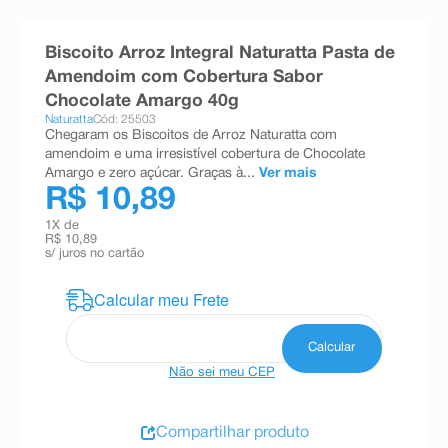
8
º
absorvente
Biscoito Arroz Integral Naturatta Pasta de
9
º
teste gravidez
Amendoim com Cobertura Sabor
10
º
esmalte
Chocolate Amargo 40g
Naturatta
Cód: 25503
Chegaram os Biscoitos de Arroz Naturatta com
amendoim e uma irresistível cobertura de Chocolate
Amargo e zero açúcar. Graças à...
Ver mais
R$ 10,89
1
X de
R$ 10,89
s/ juros no cartão
Não sei meu CEP
Compartilhar produto