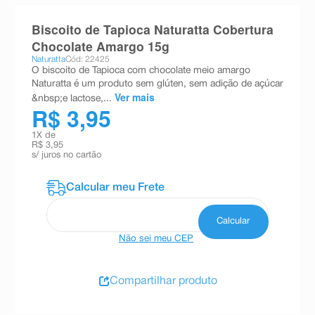
8
º
teste gravidez
Biscoito de Tapioca Naturatta Cobertura
9
º
esmalte
Chocolate Amargo 15g
Naturatta
Cód: 22425
10
º
absorvente
O biscoito de Tapioca com chocolate meio amargo
Naturatta é um produto sem glúten, sem adição de açúcar
Ver mais
&nbsp;e lactose,...
R$ 3,95
1
X de
R$ 3,95
s/ juros no cartão
Não sei meu CEP
Compartilhar produto