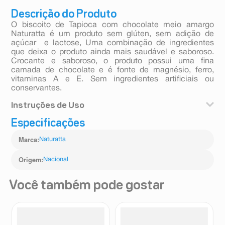
Descrição do Produto
O biscoito de Tapioca com chocolate meio amargo
Naturatta é um produto sem glúten, sem adição de
açúcar e lactose, Uma combinação de ingredientes
que deixa o produto ainda mais saudável e saboroso.
Crocante e saboroso, o produto possui uma fina
camada de chocolate e é fonte de magnésio, ferro,
vitaminas A e E. Sem ingredientes artificiais ou
conservantes.
Instruções de Uso
Especificações
Pode ser consumido entre as refeições, opção ideal
para lanche pode ser levado para qualquer lugar e
Marca
:
Naturatta
consumido a qualquer hora! Uma pausa saudável para
o seu dia a dia.
Origem
:
Nacional
Você também pode gostar