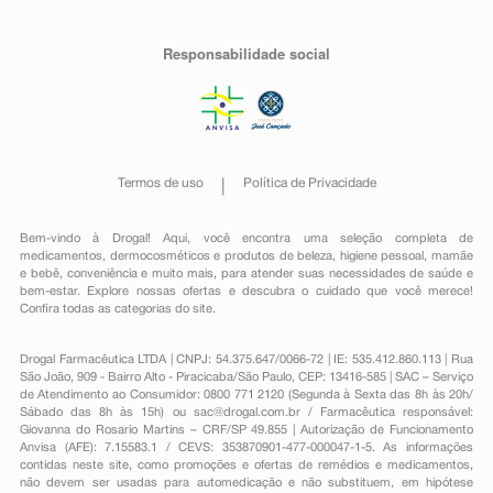
Responsabilidade social
Termos de uso
Política de Privacidade
Bem-vindo à Drogal! Aqui, você encontra uma seleção completa de
medicamentos
,
dermocosméticos e produtos de beleza
,
higiene pessoal
,
mamãe
e bebê
,
conveniência
e muito mais, para atender suas necessidades de saúde e
bem-estar. Explore nossas ofertas e descubra o cuidado que você merece!
Confira todas as categorias do site.
Drogal Farmacêutica LTDA | CNPJ: 54.375.647/0066-72 | IE: 535.412.860.113 | Rua
São João, 909 - Bairro Alto - Piracicaba/São Paulo, CEP: 13416-585 | SAC – Serviço
de Atendimento ao Consumidor: 0800 771 2120 (Segunda à Sexta das 8h às 20h/
Sábado das 8h às 15h) ou
sac@drogal.com.br
/ Farmacêutica responsável:
Giovanna do Rosario Martins – CRF/SP 49.855 | Autorização de Funcionamento
Anvisa (AFE): 7.15583.1 / CEVS: 353870901-477-000047-1-5. As informações
contidas neste site, como promoções e ofertas de remédios e medicamentos,
não devem ser usadas para automedicação e não substituem, em hipótese