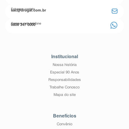
sac@drogal.com.br
Entre em contato
0800 347 0000
Compre pelo telefone
Institucional
Nossa história
Especial 90 Anos
Responsabilidades
Trabalhe Conosco
Mapa do site
Benefícios
Convênio