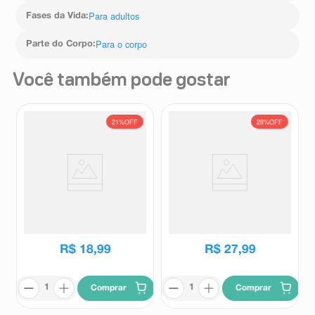
Para adultos
Fases da Vida
:
Para o corpo
Parte do Corpo
:
Você também pode gostar
21%
OFF
28%
OFF
Body Splash Salon Line
Kit Body Splash Giovanna
Xêrosa Cabelo e Corpo
Baby Classic 260ml +
Glamour Chic 200ml
Sabonete em Barra Giovanna
Salon Line
Giovanna baby
Baby Classic 2 Unidades 90g
R$
23
,
99
R$
38
,
99
Cada
R$
18
,
99
R$
27
,
99
Comprar
Comprar