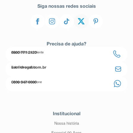
Siga nossas redes sociais
Precisa de ajuda?
Atendimento ao cliente
0800 771 2120
Entre em contato
sac@drogal.com.br
Compre pelo telefone
0800 347 0000
Institucional
Nossa história
Especial 90 Anos