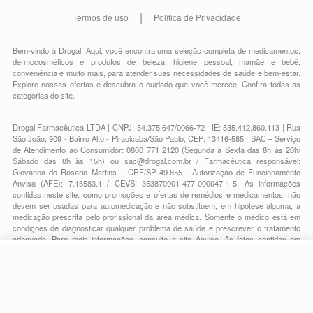
Termos de uso
Política de Privacidade
Bem-vindo à Drogal! Aqui, você encontra uma seleção completa de
medicamentos
,
dermocosméticos e produtos de beleza
,
higiene pessoal
,
mamãe e bebê
,
conveniência
e muito mais, para atender suas necessidades de saúde e bem-estar.
Explore nossas ofertas e descubra o cuidado que você merece!
Confira todas as
categorias do site.
Drogal Farmacêutica LTDA | CNPJ: 54.375.647/0066-72 | IE: 535.412.860.113 | Rua
São João, 909 - Bairro Alto - Piracicaba/São Paulo, CEP: 13416-585 | SAC – Serviço
de Atendimento ao Consumidor: 0800 771 2120 (Segunda à Sexta das 8h às 20h/
Sábado das 8h às 15h) ou
sac@drogal.com.br
/ Farmacêutica responsável:
Giovanna do Rosario Martins – CRF/SP 49.855 | Autorização de Funcionamento
Anvisa (AFE): 7.15583.1 / CEVS: 353870901-477-000047-1-5. As informações
contidas neste site, como promoções e ofertas de remédios e medicamentos, não
devem ser usadas para automedicação e não substituem, em hipótese alguma, a
medicação prescrita pelo profissional da área médica. Somente o médico está em
condições de diagnosticar qualquer problema de saúde e prescrever o tratamento
adequado. Para mais informações, consulte o site Anvisa. As fotos contidas em
nosso site são meramente ilustrativas. Promoções e preços são válidos apenas
para compras on-line, caso haja disponibilidade e estão sujeitos a alterações no
decorrer do dia. Todos os direitos reservados.
-
+
Comprar
Powered by