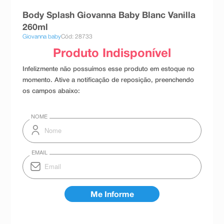
8
º
esmalte
Body Splash Giovanna Baby Blanc Vanilla
9
º
absorvente
260ml
Giovanna baby
Cód: 28733
10
º
shampoo