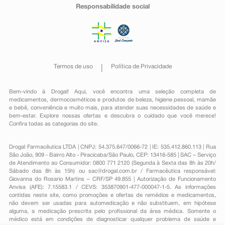
Responsabilidade social
Termos de uso
Política de Privacidade
Bem-vindo à Drogal! Aqui, você encontra uma seleção completa de
medicamentos
,
dermocosméticos e produtos de beleza
,
higiene pessoal
,
mamãe
e bebê
,
conveniência
e muito mais, para atender suas necessidades de saúde e
bem-estar. Explore nossas ofertas e descubra o cuidado que você merece!
Confira todas as categorias do site.
Drogal Farmacêutica LTDA | CNPJ: 54.375.647/0066-72 | IE: 535.412.860.113 | Rua
São João, 909 - Bairro Alto - Piracicaba/São Paulo, CEP: 13416-585 | SAC – Serviço
de Atendimento ao Consumidor: 0800 771 2120 (Segunda à Sexta das 8h às 20h/
Sábado das 8h às 15h) ou
sac@drogal.com.br
/ Farmacêutica responsável:
Giovanna do Rosario Martins – CRF/SP 49.855 | Autorização de Funcionamento
Anvisa (AFE): 7.15583.1 / CEVS: 353870901-477-000047-1-5. As informações
contidas neste site, como promoções e ofertas de remédios e medicamentos,
não devem ser usadas para automedicação e não substituem, em hipótese
alguma, a medicação prescrita pelo profissional da área médica. Somente o
médico está em condições de diagnosticar qualquer problema de saúde e