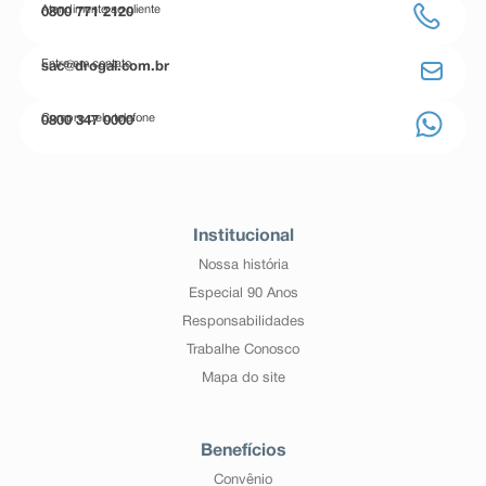
Atendimento ao cliente
0800 771 2120
Entre em contato
sac@drogal.com.br
Compre pelo telefone
0800 347 0000
Institucional
Nossa história
Especial 90 Anos
Responsabilidades
Trabalhe Conosco
Mapa do site
Benefícios
Convênio