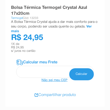
8
º
teste gravidez
Bolsa Térmica Termogel Crystal Azul
17x20cm
9
º
absorvente
Termogel
Cód: 13233
A Bolsa Térmica Crystal ajuda a dar mais conforto para o
10
º
shampoo
seu corpo, podendo ser usada quente ou gelada.
Ver
mais
R$ 24,95
1
X de
R$ 24,95
s/ juros no cartão
Não sei meu CEP
Compartilhar produto