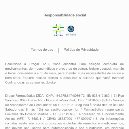
Responsabilidade social
Termos de uso
Política de Privacidade
Bem-vindo à Drogal! Aqui, você encontra uma seleção completa de
medicamentos
,
dermocosméticos e produtos de beleza
,
higiene pessoal
,
mamãe
e bebê
,
conveniência
e muito mais, para atender suas necessidades de saúde e
bem-estar. Explore nossas ofertas e descubra o cuidado que você merece!
Confira todas as categorias do site.
Drogal Farmacêutica LTDA | CNPJ: 54.375.647/0066-72 | IE: 535.412.860.113 | Rua
São João, 909 - Bairro Alto - Piracicaba/São Paulo, CEP: 13416-585 | SAC – Serviço
de Atendimento ao Consumidor: 0800 771 2120 (Segunda à Sexta das 8h às 20h/
Sábado das 8h às 15h) ou
sac@drogal.com.br
/ Farmacêutica responsável:
Giovanna do Rosario Martins – CRF/SP 49.855 | Autorização de Funcionamento
Anvisa (AFE): 7.15583.1 / CEVS: 353870901-477-000047-1-5. As informações
contidas neste site, como promoções e ofertas de remédios e medicamentos,
não devem ser usadas para automedicação e não substituem, em hipótese