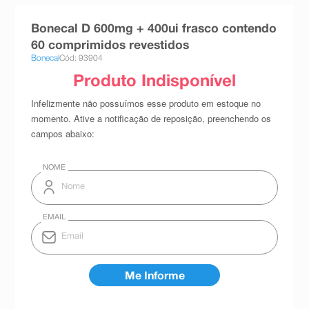
8
º
teste gravidez
Bonecal D 600mg + 400ui frasco contendo
9
º
esmalte
60 comprimidos revestidos
Bonecal
Cód: 93904
10
º
absorvente