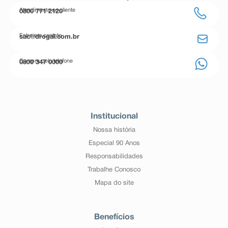
Atendimento ao cliente
0800 771 2120
Entre em contato
sac@drogal.com.br
Compre pelo telefone
0800 347 0000
Institucional
Nossa história
Especial 90 Anos
Responsabilidades
Trabalhe Conosco
Mapa do site
Benefícios