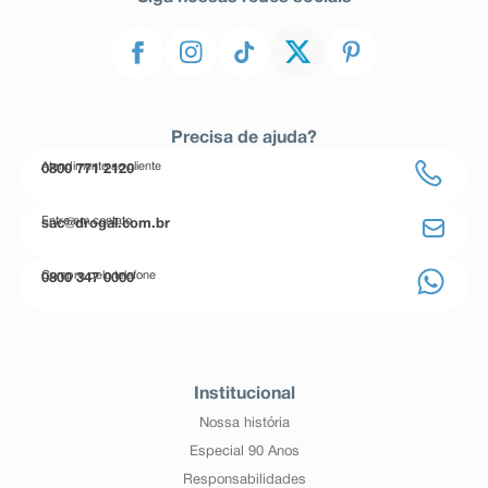
Precisa de ajuda?
Atendimento ao cliente
0800 771 2120
Entre em contato
sac@drogal.com.br
Compre pelo telefone
0800 347 0000
Institucional
Nossa história
Especial 90 Anos
Responsabilidades