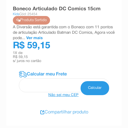
8
º
teste gravidez
Boneco Articulado DC Comics 15cm
Kids
Cód: 25454
9
º
esmalte
Produto Sortido
10
º
absorvente
A Diversão está garantida com o Boneco com 11 pontos
de articulaçâo Articulado Batman DC Comics, Agora você
pode...
Ver mais
R$ 59,15
1
X de
R$ 59,15
s/ juros no cartão
Não sei meu CEP
Compartilhar produto