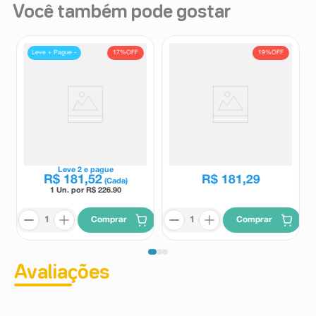
Você também pode gostar
17%
OFF
19%
OFF
Leve + Pague -
Micardis HCT 80mg + 12,5mg
Sil-HP 8mg 60 Cápsulas
30 Comprimidos
Micardis
Sil-HP
R$
223
,
89
Leve
2
e pague
R$
181
,
52
R$
181
,
29
(Cada)
1 Un. por R$
226.90
Comprar
Comprar
Avaliações