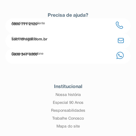
Precisa de ajuda?
Atendimento ao cliente
0800 771 2120
Entre em contato
sac@drogal.com.br
Compre pelo telefone
0800 347 0000
Institucional
Nossa história
Especial 90 Anos
Responsabilidades
Trabalhe Conosco
Mapa do site