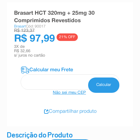
8
º
teste gravidez
Brasart HCT 320mg + 25mg 30
9
º
esmalte
Comprimidos Revestidos
Brasart
Cód: 90017
10
º
absorvente
R$ 123,37
R$ 97,99
21
% OFF
3
X de
R$ 32,66
s/ juros no cartão
Não sei meu CEP
Compartilhar produto
Descrição do Produto