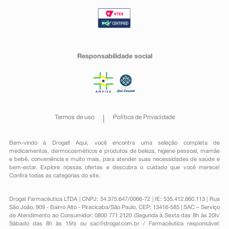
Responsabilidade social
Termos de uso
Política de Privacidade
Bem-vindo à Drogal! Aqui, você encontra uma seleção completa de
medicamentos
,
dermocosméticos e produtos de beleza
,
higiene pessoal
,
mamãe
e bebê
,
conveniência
e muito mais, para atender suas necessidades de saúde e
bem-estar. Explore nossas ofertas e descubra o cuidado que você merece!
Confira todas as categorias do site.
Drogal Farmacêutica LTDA | CNPJ: 54.375.647/0066-72 | IE: 535.412.860.113 | Rua
São João, 909 - Bairro Alto - Piracicaba/São Paulo, CEP: 13416-585 | SAC – Serviço
de Atendimento ao Consumidor: 0800 771 2120 (Segunda à Sexta das 8h às 20h/
Sábado das 8h às 15h) ou
sac@drogal.com.br
/ Farmacêutica responsável: