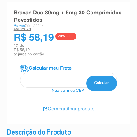
8
º
teste gravidez
Bravan Duo 80mg + 5mg 30 Comprimidos
9
º
absorvente
Revestidos
Bravan
Cód: 24214
10
º
shampoo
R$ 72,41
R$ 58,19
20
% OFF
1
X de
R$ 58,19
s/ juros no cartão
Não sei meu CEP
Compartilhar produto
Descrição do Produto