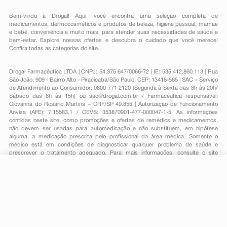
Bem-vindo à Drogal! Aqui, você encontra uma seleção completa de
medicamentos
,
dermocosméticos e produtos de beleza
,
higiene pessoal
,
mamãe
e bebê
,
conveniência
e muito mais, para atender suas necessidades de saúde e
bem-estar. Explore nossas ofertas e descubra o cuidado que você merece!
Confira todas as categorias do site.
Drogal Farmacêutica LTDA | CNPJ: 54.375.647/0066-72 | IE: 535.412.860.113 | Rua
São João, 909 - Bairro Alto - Piracicaba/São Paulo, CEP: 13416-585 | SAC – Serviço
de Atendimento ao Consumidor: 0800 771 2120 (Segunda à Sexta das 8h às 20h/
Sábado das 8h às 15h) ou
sac@drogal.com.br
/ Farmacêutica responsável:
Giovanna do Rosario Martins – CRF/SP 49.855 | Autorização de Funcionamento
Anvisa (AFE): 7.15583.1 / CEVS: 353870901-477-000047-1-5. As informações
contidas neste site, como promoções e ofertas de remédios e medicamentos,
não devem ser usadas para automedicação e não substituem, em hipótese
alguma, a medicação prescrita pelo profissional da área médica. Somente o
médico está em condições de diagnosticar qualquer problema de saúde e
prescrever o tratamento adequado. Para mais informações, consulte o site
Anvisa. As fotos contidas em nosso site são meramente ilustrativas. Promoções e
preços são válidos apenas para compras on-line, caso haja disponibilidade e
R$ 72,41
estão sujeitos a alterações no decorrer do dia. Todos os direitos reservados.
-
+
R$ 58,19
Comprar
Em
1
x
R$ 58,19
Powered by