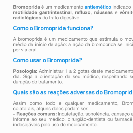
Bromoprida
é um medicamento
antiemético
indicado 
motilidade gastrintestinal
,
refluxo
,
náuseas
e
vômit
radiológicos
do trato digestivo.
Como o Bromoprida funciona?
A bromoprida é um medicamento que estimula o movi
médio de início de ação: a ação da bromoprida se inic
por via oral.
Como usar o Bromoprida?
Posologia:
Administrar 1 a 2 gotas deste medicamento 
dia. Siga a orientação de seu médico, respeitando 
duração do tratamento.
Quais são as reações adversas do Bromoprid
Assim como todo e qualquer medicamento, Bromo
colaterais, alguns deles podem ser:
- Reações comuns:
Inquietação, sonolência, cansaço e
Informe ao seu médico, cirurgião-dentista ou farmac
indesejáveis pelo uso do medicamento.