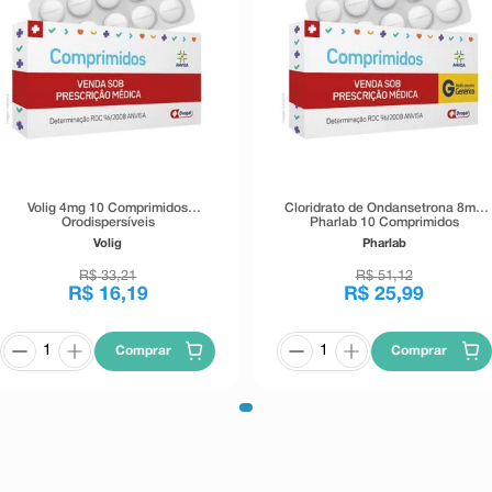
Volig 4mg 10 Comprimidos
Cloridrato de Ondansetrona 8mg
Orodispersíveis
Pharlab 10 Comprimidos
Orodispersíveis
Volig
Pharlab
R$
33
,
21
R$
51
,
12
R$
16
,
19
R$
25
,
99
Comprar
Comprar