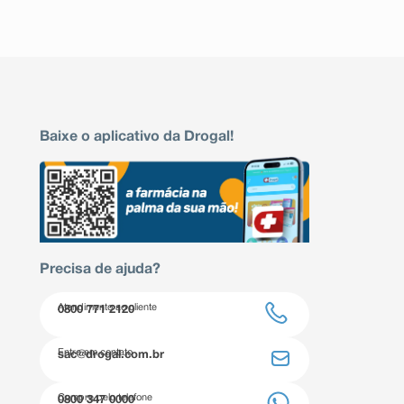
Baixe o aplicativo da Drogal!
Precisa de ajuda?
Atendimento ao cliente
0800 771 2120
Entre em contato
sac@drogal.com.br
Compre pelo telefone
0800 347 0000