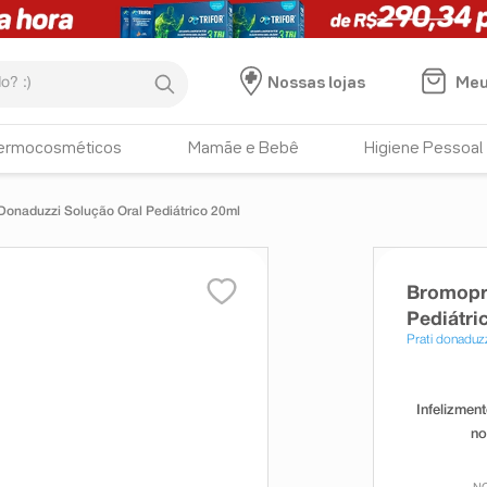
:)
Meu
Nossas lojas
ermocosméticos
Mamãe e Bebê
Higiene Pessoal
Donaduzzi Solução Oral Pediátrico 20ml
Bromopri
Pediátri
Prati donaduz