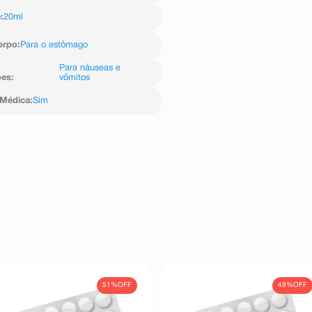
e
:
20ml
orpo
:
Para o estômago
Para náuseas e
ões
:
vômitos
 Médica
:
Sim
51%
OFF
49%
OFF