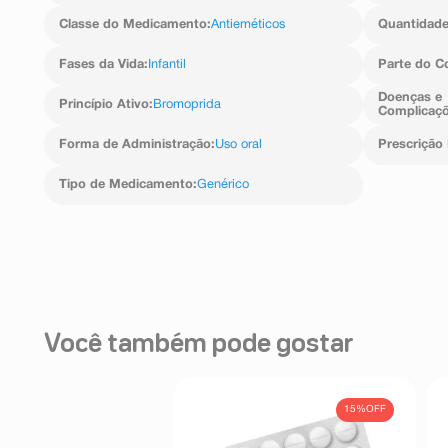
Classe do Medicamento
:
Antieméticos
Quantidad
Fases da Vida
:
Infantil
Parte do C
Doenças e
Princípio Ativo
:
Bromoprida
Complicaç
Forma de Administração
:
Uso oral
Prescrição
Tipo de Medicamento
:
Genérico
Você também pode gostar
15%
OFF