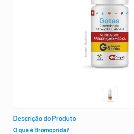
9
º
teste gravidez
10
º
esmalte
Descrição do Produto
O que é Bromoprida?