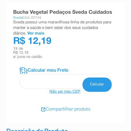
8
º
teste gravidez
Bucha Vegetal Pedaços Sveda Cuidados
9
º
esmalte
Sveda
Cód: 22744
Sveda possui uma maravilhosa linha de produtos para
10
º
absorvente
manter a saúde e bem estar dos seus cuidados
diários.
Ver mais
R$ 12,19
1
X de
R$ 12,19
s/ juros no cartão
Não sei meu CEP
Compartilhar produto