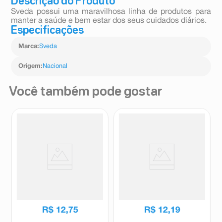
Descrição do Produto
Sveda possui uma maravilhosa linha de produtos para
manter a saúde e bem estar dos seus cuidados diários.
Especificações
Marca
:
Sveda
Origem
:
Nacional
Você também pode gostar
Esponja Nylon Banho Sveda
Bucha Vegetal Pedaços Sveda
Cuidados 1 Unidade
Cuidados
Sveda
Sveda
R$
12
,
75
R$
12
,
19