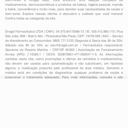
Bem-vindo à Drogal! Aqui, você encontra uma seleção completa de
medicamentos
,
dermocosméticos e produtos de beleza
,
higiene pessoal
,
mamãe
e bebê
,
conveniência
e muito mais, para atender suas necessidades de saúde e
bem-estar. Explore nossas ofertas e descubra o cuidado que você merece!
Confira todas as categorias do site.
Drogal Farmacêutica LTDA | CNPJ: 54.375.647/0066-72 | IE: 535.412.860.113 | Rua
São João, 909 - Bairro Alto - Piracicaba/São Paulo, CEP: 13416-585 | SAC – Serviço
de Atendimento ao Consumidor: 0800 771 2120 (Segunda à Sexta das 8h às 20h/
Sábado das 8h às 15h) ou
sac@drogal.com.br
/ Farmacêutica responsável:
Giovanna do Rosario Martins – CRF/SP 49.855 | Autorização de Funcionamento
Anvisa (AFE): 7.15583.1 / CEVS: 353870901-477-000047-1-5. As informações
contidas neste site, como promoções e ofertas de remédios e medicamentos,
não devem ser usadas para automedicação e não substituem, em hipótese
alguma, a medicação prescrita pelo profissional da área médica. Somente o
médico está em condições de diagnosticar qualquer problema de saúde e
prescrever o tratamento adequado. Para mais informações, consulte o site
Anvisa. As fotos contidas em nosso site são meramente ilustrativas. Promoções e
preços são válidos apenas para compras on-line, caso haja disponibilidade e
estão sujeitos a alterações no decorrer do dia. Todos os direitos reservados.
R$ 12,19
-
+
Comprar
Em
1
x
R$ 12,19
Powered by