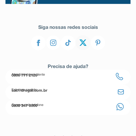
Siga nossas redes sociais
Precisa de ajuda?
Atendimento ao cliente
0800 771 2120
Entre em contato
sac@drogal.com.br
Compre pelo telefone
0800 347 0000