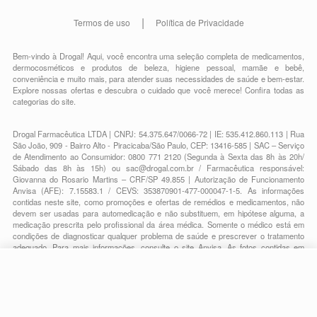
Termos de uso
Política de Privacidade
Bem-vindo à Drogal! Aqui, você encontra uma seleção completa de
medicamentos
,
dermocosméticos e produtos de beleza
,
higiene pessoal
,
mamãe e bebê
,
conveniência
e muito mais, para atender suas necessidades de saúde e bem-estar.
Explore nossas ofertas e descubra o cuidado que você merece!
Confira todas as
categorias do site.
Drogal Farmacêutica LTDA | CNPJ: 54.375.647/0066-72 | IE: 535.412.860.113 | Rua
São João, 909 - Bairro Alto - Piracicaba/São Paulo, CEP: 13416-585 | SAC – Serviço
de Atendimento ao Consumidor: 0800 771 2120 (Segunda à Sexta das 8h às 20h/
Sábado das 8h às 15h) ou
sac@drogal.com.br
/ Farmacêutica responsável:
Giovanna do Rosario Martins – CRF/SP 49.855 | Autorização de Funcionamento
Anvisa (AFE): 7.15583.1 / CEVS: 353870901-477-000047-1-5. As informações
contidas neste site, como promoções e ofertas de remédios e medicamentos, não
devem ser usadas para automedicação e não substituem, em hipótese alguma, a
medicação prescrita pelo profissional da área médica. Somente o médico está em
condições de diagnosticar qualquer problema de saúde e prescrever o tratamento
adequado. Para mais informações, consulte o site Anvisa. As fotos contidas em
nosso site são meramente ilustrativas. Promoções e preços são válidos apenas
para compras on-line, caso haja disponibilidade e estão sujeitos a alterações no
R$ 214,36
decorrer do dia. Todos os direitos reservados.
R$ 187,79
-
+
Comprar
Em
3
x
R$ 62,59
Powered by