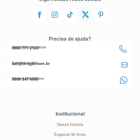
Precisa de ajuda?
Atendimento ao cliente
0800 771 2120
Entre em contato
sac@drogal.com.br
Compre pelo telefone
0800 347 0000
Institucional
Nossa história
Especial 90 Anos