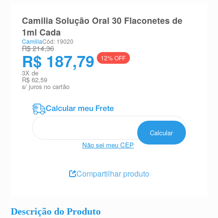
8
º
absorvente
Camilia Solução Oral 30 Flaconetes de
9
º
teste gravidez
1ml Cada
Camilia
Cód: 19020
10
º
esmalte
R$ 214,36
R$ 187,79
12
% OFF
3
X de
R$ 62,59
s/ juros no cartão
Não sei meu CEP
Compartilhar produto
Descrição do Produto