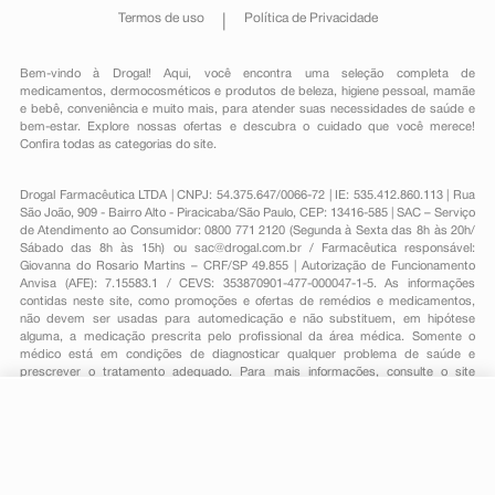
Termos de uso
Política de Privacidade
Bem-vindo à Drogal! Aqui, você encontra uma seleção completa de
medicamentos
,
dermocosméticos e produtos de beleza
,
higiene pessoal
,
mamãe
e bebê
,
conveniência
e muito mais, para atender suas necessidades de saúde e
bem-estar. Explore nossas ofertas e descubra o cuidado que você merece!
Confira todas as categorias do site.
Drogal Farmacêutica LTDA | CNPJ: 54.375.647/0066-72 | IE: 535.412.860.113 | Rua
São João, 909 - Bairro Alto - Piracicaba/São Paulo, CEP: 13416-585 | SAC – Serviço
de Atendimento ao Consumidor: 0800 771 2120 (Segunda à Sexta das 8h às 20h/
Sábado das 8h às 15h) ou
sac@drogal.com.br
/ Farmacêutica responsável:
Giovanna do Rosario Martins – CRF/SP 49.855 | Autorização de Funcionamento
Anvisa (AFE): 7.15583.1 / CEVS: 353870901-477-000047-1-5. As informações
contidas neste site, como promoções e ofertas de remédios e medicamentos,
não devem ser usadas para automedicação e não substituem, em hipótese
alguma, a medicação prescrita pelo profissional da área médica. Somente o
médico está em condições de diagnosticar qualquer problema de saúde e
prescrever o tratamento adequado. Para mais informações, consulte o site
Anvisa. As fotos contidas em nosso site são meramente ilustrativas. Promoções e
preços são válidos apenas para compras on-line, caso haja disponibilidade e
estão sujeitos a alterações no decorrer do dia. Todos os direitos reservados.
R$ 68,29
-
+
Comprar
Em
2
x
R$ 34,14
Powered by