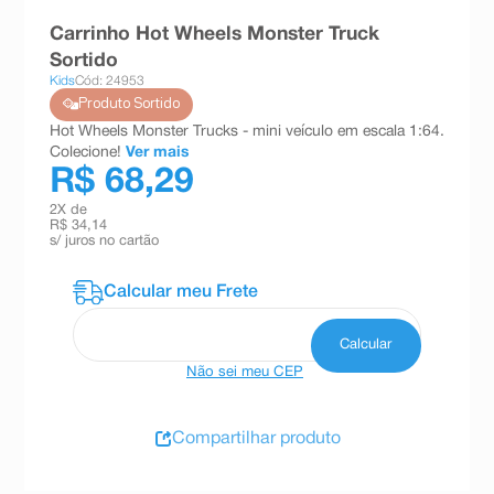
8
º
teste gravidez
Carrinho Hot Wheels Monster Truck
Sortido
9
º
esmalte
Kids
Cód: 24953
10
º
absorvente
Produto Sortido
Hot Wheels Monster Trucks - mini veículo em escala 1:64.
Colecione!
Ver mais
R$ 68,29
2
X de
R$ 34,14
s/ juros no cartão
Não sei meu CEP
Compartilhar produto