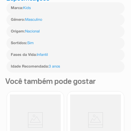
Marca
:
Kids
Gênero
:
Masculino
Origem
:
Nacional
Sortidos
:
Sim
Fases da Vida
:
Infantil
Idade Recomendada
:
3 anos
Você também pode gostar
Robô Carro Transformável
Carrinho City Car 1 Unidade