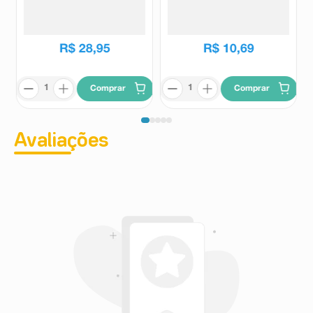
Deformation Mech Heroes
Return 1 Unidade
Rodopio
Kids
R$
28
,
95
R$
10
,
69
Comprar
Comprar
Avaliações