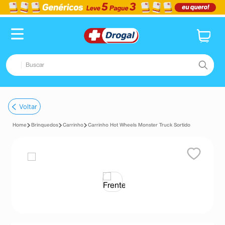
Buscar
TERMOS MAIS BUSCADOS
Voltar
1
º
fralda
Brinquedos
Carrinho
Carrinho Hot Wheels Monster Truck Sortido
2
º
pampers confort sec max
3
º
dipirona
4
º
lenço umedecido
5
º
tadalafila
6
º
minoxidil
7
º
desodorante