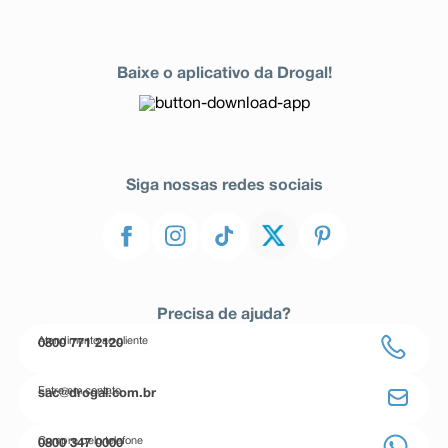
Baixe o aplicativo da Drogal!
Siga nossas redes sociais
Precisa de ajuda?
Atendimento ao cliente
0800 771 2120
Entre em contato
sac@drogal.com.br
Compre pelo telefone
0800 347 0000