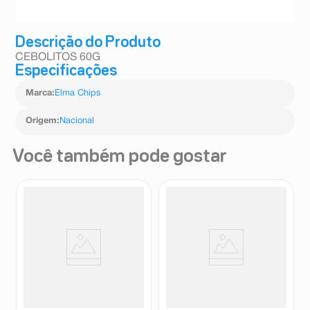
Descrição do Produto
CEBOLITOS 60G
Especificações
Marca
:
Elma Chips
Origem
:
Nacional
Você também pode gostar
Biscoito Bauducco Wafer
Batata Lay’s Sabor Queijo
sabor Chocolate 140g
Camembert Francês 62g
Bauducco
Lays