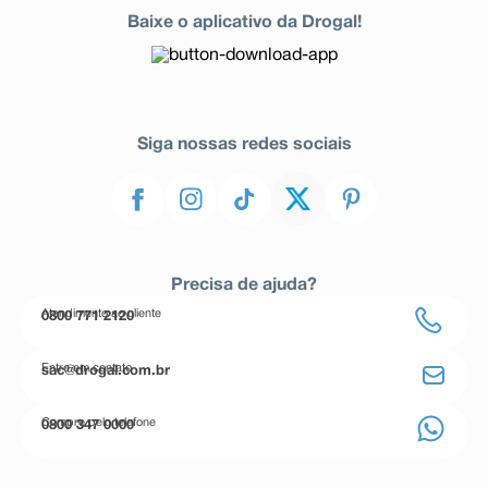
Baixe o aplicativo da Drogal!
Siga nossas redes sociais
Precisa de ajuda?
Atendimento ao cliente
0800 771 2120
Entre em contato
sac@drogal.com.br
Compre pelo telefone
0800 347 0000