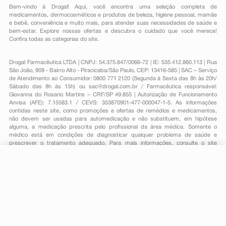
Bem-vindo à Drogal! Aqui, você encontra uma seleção completa de
medicamentos
,
dermocosméticos e produtos de beleza
,
higiene pessoal
,
mamãe
e bebê
,
conveniência
e muito mais, para atender suas necessidades de saúde e
bem-estar. Explore nossas ofertas e descubra o cuidado que você merece!
Confira todas as categorias do site.
Drogal Farmacêutica LTDA | CNPJ: 54.375.647/0066-72 | IE: 535.412.860.113 | Rua
São João, 909 - Bairro Alto - Piracicaba/São Paulo, CEP: 13416-585 | SAC – Serviço
de Atendimento ao Consumidor: 0800 771 2120 (Segunda à Sexta das 8h às 20h/
Sábado das 8h às 15h) ou
sac@drogal.com.br
/ Farmacêutica responsável:
Giovanna do Rosario Martins – CRF/SP 49.855 | Autorização de Funcionamento
Anvisa (AFE): 7.15583.1 / CEVS: 353870901-477-000047-1-5. As informações
contidas neste site, como promoções e ofertas de remédios e medicamentos,
não devem ser usadas para automedicação e não substituem, em hipótese
alguma, a medicação prescrita pelo profissional da área médica. Somente o
médico está em condições de diagnosticar qualquer problema de saúde e
prescrever o tratamento adequado. Para mais informações, consulte o site
Anvisa. As fotos contidas em nosso site são meramente ilustrativas. Promoções e
preços são válidos apenas para compras on-line, caso haja disponibilidade e
estão sujeitos a alterações no decorrer do dia. Todos os direitos reservados.
-
+
Comprar
Powered by