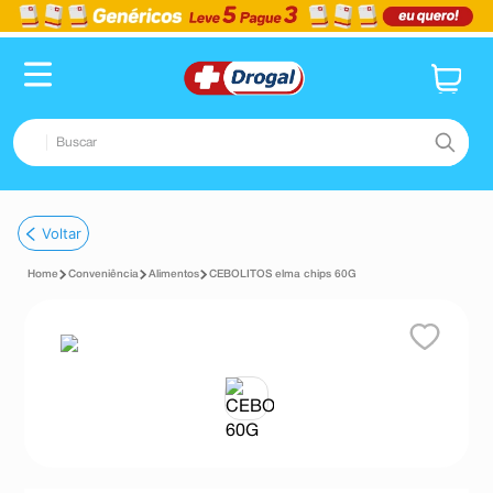
Buscar
TERMOS MAIS BUSCADOS
Voltar
1
º
fralda
Conveniência
Alimentos
CEBOLITOS elma chips 60G
2
º
pampers confort sec max
3
º
dipirona
4
º
lenço umedecido
5
º
tadalafila
6
º
minoxidil
7
º
desodorante