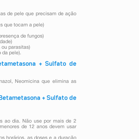
as de pele que precisam de ação
as que tocam a pele)
presença de fungos)
idade)
 ou parasitas)
da pele).
etametasona + Sulfato de
azol, Neomicina que elimina as
 Betametasona + Sulfato de
s ao dia. Não use por mais de 2
 menores de 12 anos devem usar
os horários, as doses e a duração