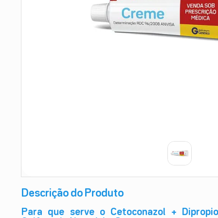
9
º
teste gravidez
10
º
esmalte
Descrição do Produto
Para que serve o Cetoconazol + Diprop