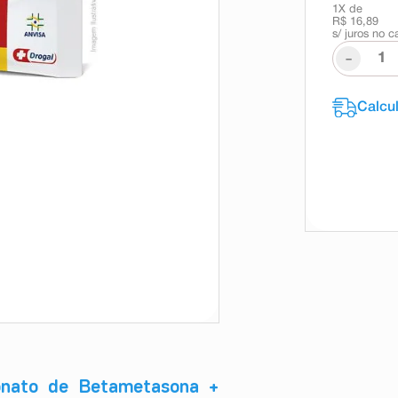
1
X de
R$ 16,89
s/ juros no c
-
ionato de Betametasona +