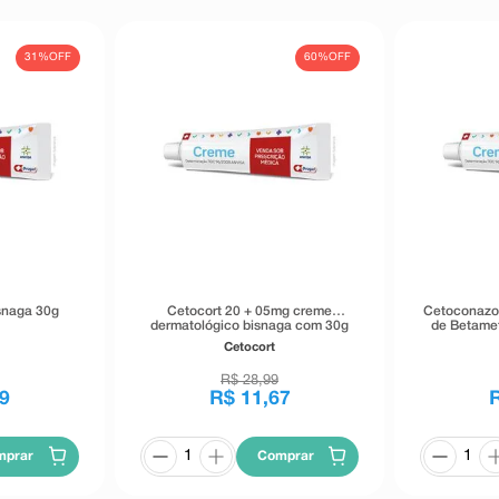
31%
OFF
60%
OFF
snaga 30g
Cetocort 20 + 05mg creme
Cetoconazol
dermatológico bisnaga com 30g
de Betame
Creme D
Cetocort
R$
28
,
99
9
R$
11
,
67
mprar
Comprar