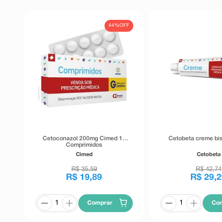
44%
OFF
Cetoconazol 200mg Cimed 10
Cetobeta creme bi
Comprimidos
Cimed
Cetobeta
R$
35
,
59
R$
42
,
74
R$
19
,
89
R$
29
,
2
Comprar
Co