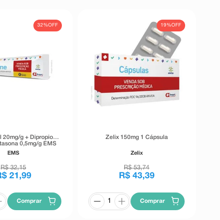
32%
OFF
19%
OFF
 20mg/g + Dipropiona
Zelix 150mg 1 Cápsula
tasona 0,5mg/g EMS
ermatológico 30g
EMS
Zelix
R$
32
,
15
R$
53
,
74
R$
21
,
99
R$
43
,
39
Comprar
Comprar