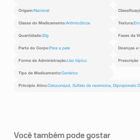
purificada.
ou pelo equilíbrio) ou nefrotoxicidade (efeito destr
renais). Você poderá apresentar também as seguintes 
Origem
:
Nacional
Classificaç
de acne (espinha), supressão renal (problema com os ri
petéquia (pequenos pontos vermelhos na pele), e
Classe do Medicamento
:
Antimicóticos
Textura
:
Em
telangiectasia (dilatação dos vasos sanguíneos), erit
no rosto devido a inflamação), aumento da sudorese 
Quantidade
:
30g
Fases da V
alopecia (redução parcial ou total de pelos), pel
(vermelhidão na pele causada por inflamação), eritro
inflamadas na pele), fotossensibilidade (sensibilida
Parte do Corpo
:
Para a pele
Doenças e 
caracterizada por lesões avermelhadas) e sensibilidad
cirurgião-dentista ou farmacêutico o aparecimento de
Forma de Administração
:
Uso tópico
Prescrição
medicamento. Informe também à empresa através do se
Tipo de Medicamento
:
Genérico
Princípio Ativo
:
Cetoconazol
,
Sulfato de neomicina
,
Dipropionato 
Você também pode gostar