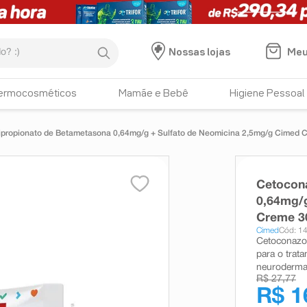
:)
Meu
Nossas lojas
ermocosméticos
Mamãe e Bebê
Higiene Pessoal
ipropionato de Betametasona 0,64mg/g + Sulfato de Neomicina 2,5mg/g Cimed 
Cetocon
0,64mg/g
Creme 3
Cimed
Cód: 1
Cetoconazol
para o trat
neurodermat
R$ 27,77
R$ 1