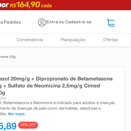
Entre ou Cadastre-se
s Pedidos
Conveniência
Manipulação
Ofertas
Creme 30g
azol 20mg/g + Dipropionato de Betametasona
 + Sulfato de Neomicina 2,5mg/g Cimed
0g
4204
, Betametasona e Neomicina é indicado para adultos e crianças
amento de doenças de pele como dermatites, desidrose e
ite.
Ver mais
6,89
39
% OFF