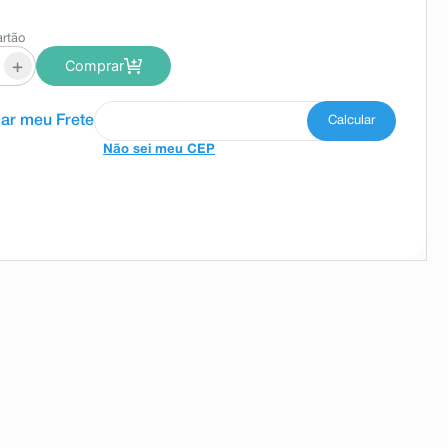
artão
+
Comprar
Não sei meu CEP