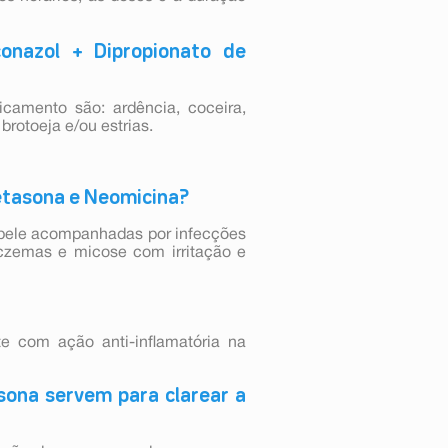
onazol + Dipropionato de
camento são: ardência, coceira,
 brotoeja e/ou estrias.
metasona e Neomicina?
e pele acompanhadas por infecções
eczemas e micose com irritação e
 com ação anti-inflamatória na
sona servem para clarear a