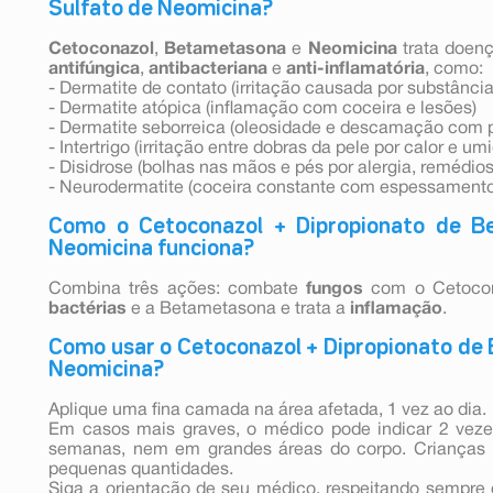
Sulfato de Neomicina?
Cetoconazol
,
Betametasona
e
Neomicina
trata doenç
antifúngica
,
antibacteriana
e
anti-inflamatória
, como:
- Dermatite de contato (irritação causada por substânci
- Dermatite atópica (inflamação com coceira e lesões)
- Dermatite seborreica (oleosidade e descamação com 
- Intertrigo (irritação entre dobras da pele por calor e um
- Disidrose (bolhas nas mãos e pés por alergia, remédios
- Neurodermatite (coceira constante com espessamento 
Como o Cetoconazol + Dipropionato de B
Neomicina funciona?
Combina três ações: combate
fungos
com o Cetocon
bactérias
e a Betametasona e trata a
inflamação
.
Como usar o Cetoconazol + Dipropionato de
Neomicina?
Aplique uma fina camada na área afetada, 1 vez ao dia.
Em casos mais graves, o médico pode indicar 2 veze
semanas, nem em grandes áreas do corpo. Crianças
pequenas quantidades.
Siga a orientação de seu médico, respeitando sempre 