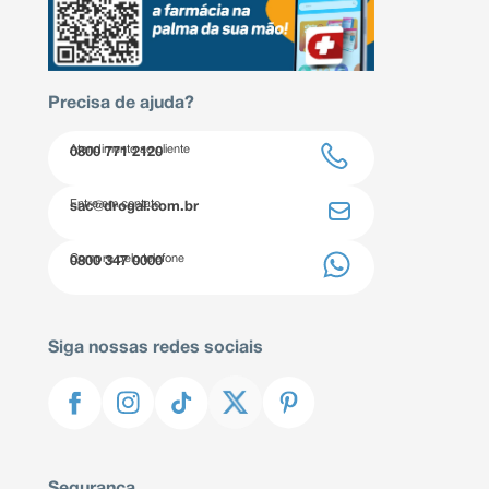
Precisa de ajuda?
Atendimento ao cliente
0800 771 2120
Entre em contato
sac@drogal.com.br
Compre pelo telefone
0800 347 0000
Siga nossas redes sociais