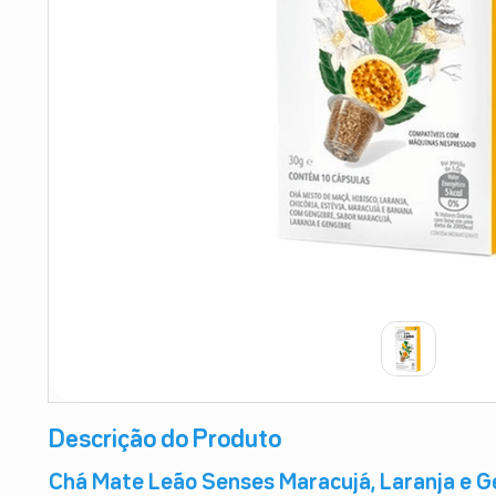
9
º
esmalte
10
º
absorvente
Descrição do Produto
Chá Mate Leão Senses Maracujá, Laranja e Ge