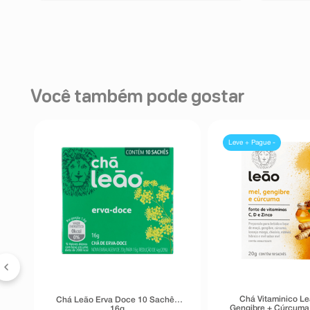
Você também pode gostar
Leve + Pague -
Chá Vitaminico Le
Chá Leão Erva Doce 10 Sachês
Gengibre + Cúrcuma
16g