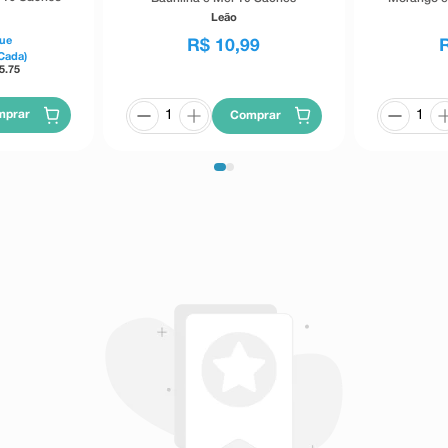
Leão
ue
R$
10
,
99
Cada)
5.75
mprar
Comprar