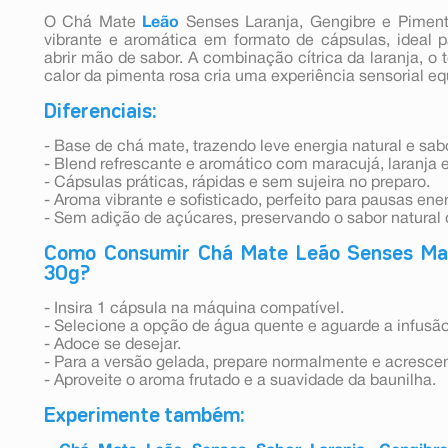
O Chá Mate
Leão
Senses Laranja, Gengibre e Pimen
vibrante e aromática em formato de cápsulas, ideal
abrir mão de sabor. A combinação cítrica da laranja, o 
calor da pimenta rosa cria uma experiência sensorial equ
Diferenciais:
- Base de chá mate, trazendo leve energia natural e sa
- Blend refrescante e aromático com maracujá, laranja e
- Cápsulas práticas, rápidas e sem sujeira no preparo.
- Aroma vibrante e sofisticado, perfeito para pausas ene
- Sem adição de açúcares, preservando o sabor natural 
Como Consumir Chá Mate Leão Senses Mara
30g?
- Insira 1 cápsula na máquina compatível.
- Selecione a opção de água quente e aguarde a infusão
- Adoce se desejar.
- Para a versão gelada, prepare normalmente e acrescen
- Aproveite o aroma frutado e a suavidade da baunilha.
Experimente também: