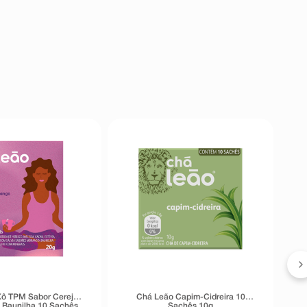
L
ô TPM Sabor Cereja,
Chá Leão Capim-Cidreira 10
 Baunilha 10 Sachês
Sachês 10g