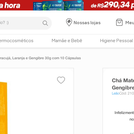
:)
Meu
Nossas lojas
ermocosméticos
Mamãe e Bebê
Higiene Pessoal
acujá, Laranja e Gengibre 30g com 10 Cápsulas
Chá Mate
Gengibr
Leão
Cód: 21