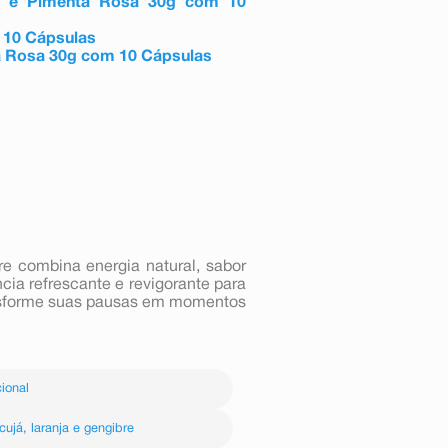
re e Pimenta Rosa 30g com 10
 10 Cápsulas
a Rosa 30g com 10 Cápsulas
e combina energia natural, sabor
ia refrescante e revigorante para
sforme suas pausas em momentos
ional
ujá, laranja e gengibre