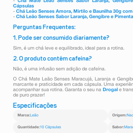
-
Chá Mate Leão Senses Sabor Laranja, Gengib
Cápsulas
-
Chá Leão Senses Amora, Mirtilo e Baunilha 30g com
-
Chá Leão Senses Sabor Laranja, Gengibre e Piment
Perguntas Frequentes:
1. Pode ser consumido diariamente?
Sim, é um chá leve e equilibrado, ideal para a rotina.
2. O produto contém cafeína?
Não, é uma infusão sem adição de cafeína.
O Chá Mate Leão Senses Maracujá, Laranja e Gengibr
marcante e praticidade em cada cápsula. Uma experiênc
acompanhar sua rotina. Garanta o seu na
Drogal
e tran
de puro prazer!
Especificações
Marca
:
Leão
Origem
:
Nac
Quantidade
:
10 Cápsulas
Sabor
:
Marac