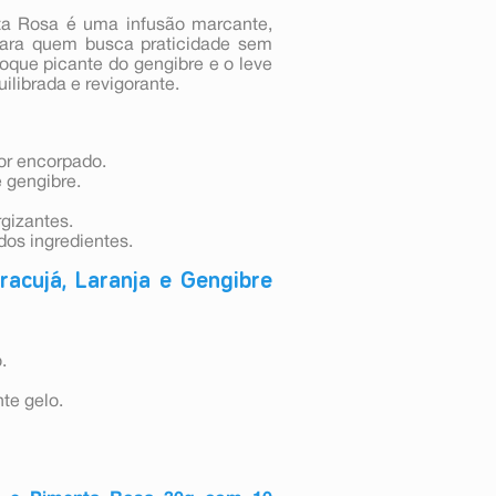
ta Rosa é uma infusão marcante,
 para quem busca praticidade sem
toque picante do gengibre e o leve
ilibrada e revigorante.
bor encorpado.
 gengibre.
rgizantes.
dos ingredientes.
cujá, Laranja e Gengibre
.
te gelo.