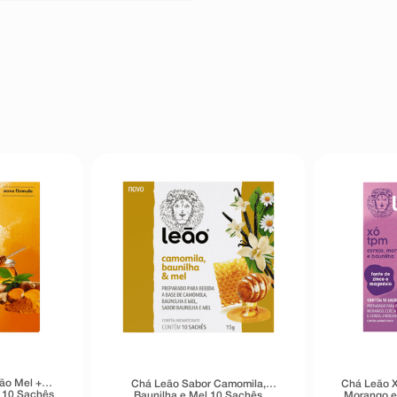
ão Mel +
Chá Leão Sabor Camomila,
Chá Leão X
 10 Sachês
Baunilha e Mel 10 Sachês
Morango e