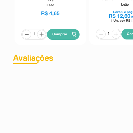
20g
Leão
Leão
Leve
2
e pag
R$
4
,
65
R$
12
,
60
(
1 Un. por R$
1
Co
Comprar
Avaliações