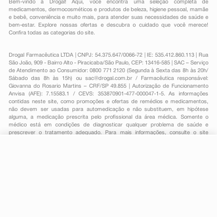
Bem-vindo à Drogal! Aqui, você encontra uma seleção completa de
medicamentos
,
dermocosméticos e produtos de beleza
,
higiene pessoal
,
mamãe
e bebê
,
conveniência
e muito mais, para atender suas necessidades de saúde e
bem-estar. Explore nossas ofertas e descubra o cuidado que você merece!
Confira todas as categorias do site.
Drogal Farmacêutica LTDA | CNPJ: 54.375.647/0066-72 | IE: 535.412.860.113 | Rua
São João, 909 - Bairro Alto - Piracicaba/São Paulo, CEP: 13416-585 | SAC – Serviço
de Atendimento ao Consumidor: 0800 771 2120 (Segunda à Sexta das 8h às 20h/
Sábado das 8h às 15h) ou
sac@drogal.com.br
/ Farmacêutica responsável:
Giovanna do Rosario Martins – CRF/SP 49.855 | Autorização de Funcionamento
Anvisa (AFE): 7.15583.1 / CEVS: 353870901-477-000047-1-5. As informações
contidas neste site, como promoções e ofertas de remédios e medicamentos,
não devem ser usadas para automedicação e não substituem, em hipótese
alguma, a medicação prescrita pelo profissional da área médica. Somente o
médico está em condições de diagnosticar qualquer problema de saúde e
prescrever o tratamento adequado. Para mais informações, consulte o site
Anvisa. As fotos contidas em nosso site são meramente ilustrativas. Promoções e
preços são válidos apenas para compras on-line, caso haja disponibilidade e
estão sujeitos a alterações no decorrer do dia. Todos os direitos reservados.
R$ 7,65
-
+
Comprar
Em
1
x
R$ 7,65
Powered by