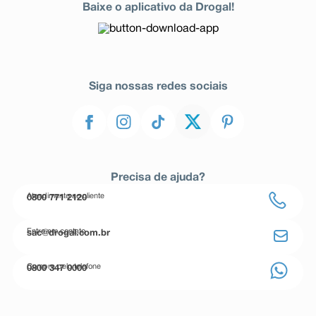
Baixe o aplicativo da Drogal!
Siga nossas redes sociais
Precisa de ajuda?
Atendimento ao cliente
0800 771 2120
Entre em contato
sac@drogal.com.br
Compre pelo telefone
0800 347 0000