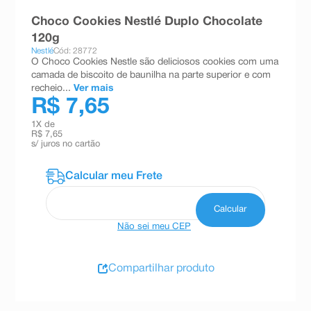
8
º
teste gravidez
Choco Cookies Nestlé Duplo Chocolate
120g
9
º
absorvente
Nestlé
Cód: 28772
O Choco Cookies Nestle são deliciosos cookies com uma
10
º
shampoo
camada de biscoito de baunilha na parte superior e com
recheio...
Ver mais
R$ 7,65
1
X de
R$ 7,65
s/ juros no cartão
Não sei meu CEP
Compartilhar produto