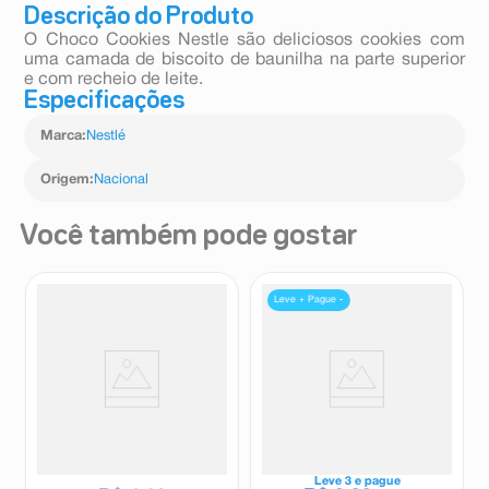
Descrição do Produto
O Choco Cookies Nestle são deliciosos cookies com
uma camada de biscoito de baunilha na parte superior
e com recheio de leite.
Especificações
Marca
:
Nestlé
Origem
:
Nacional
Você também pode gostar
Leve + Pague -
Macarrão Instantâneo Nissin
Barra Pé de Moleque Zero
Turma da Mônica Sabor
Açúcares Cooper Nutrimix 22g
Tomate Suave 85g
Nissin
Cooper Nutrimix
Leve
3
e pague