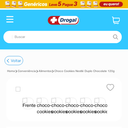
Buscar
TERMOS MAIS BUSCADOS
Voltar
1
º
fralda
Conveniência
Alimentos
Choco Cookies Nestlé Duplo Chocolate 120g
2
º
dipirona
3
º
lenço umedecido
4
º
tadalafila
5
º
minoxidil
6
º
desodorante
7
º
esmalte