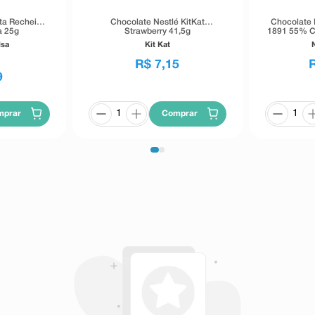
ta Recheio
Chocolate Nestlé KitKat
Chocolate 
a 25g
Strawberry 41,5g
1891 55% C
lsa
Kit Kat
R$
7
,
15
9
mprar
Comprar