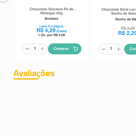
Chocolate Snickers Pé de
Chocolate Stick Lac
Moleque 40g
Sonho de Vals
Snickers
Sonho de Va
Leve
3
e pague
R$
3
,
29
R$
4
,
29
(Cada)
R$
2
,
2
1 Un. por R$
5.09
Comprar
Co
Avaliações