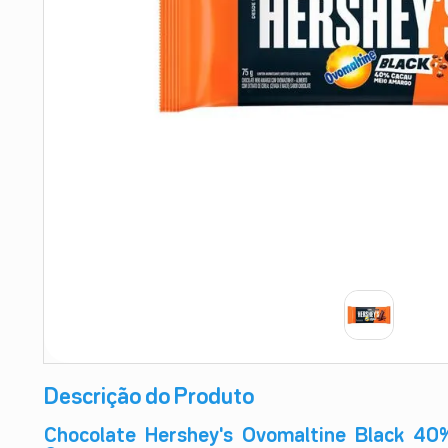
9
º
esmalte
10
º
absorvente
Descrição do Produto
Chocolate Hershey's Ovomaltine Black 40