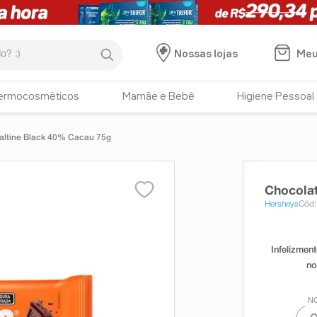
:)
Meu
Nossas lojas
ermocosméticos
Mamãe e Bebê
Higiene Pessoal
altine Black 40% Cacau 75g
Chocola
Hersheys
Cód: