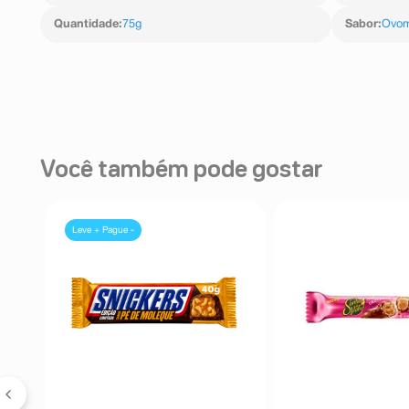
Quantidade
:
75g
Sabor
:
Ovom
Você também pode gostar
Leve + Pague -
g