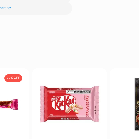
altine
30%
OFF