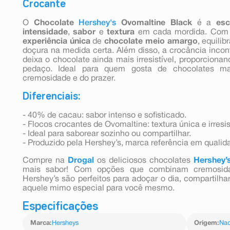
Crocante
O
Chocolate
Hershey's
Ovomaltine Black
é a
esc
intensidade
,
sabor
e
textura
em cada mordida. Com
experiência única
de
chocolate meio amargo
, equili
doçura na medida certa. Além disso, a crocância incon
deixa o chocolate ainda mais irresistível, proporcion
pedaço. Ideal para quem gosta de chocolates m
cremosidade e do prazer.
Diferenciais:
- 40% de cacau: sabor intenso e sofisticado.
- Flocos crocantes de Ovomaltine: textura única e irresis
- Ideal para saborear sozinho ou compartilhar.
- Produzido pela Hershey’s, marca referência em qualid
Compre na
Drogal
os deliciosos chocolates
Hershey’
mais sabor! Com opções que combinam cremosida
Hershey’s são perfeitos para adoçar o dia, compartil
aquele mimo especial para você mesmo.
Especificações
Marca
:
Hersheys
Origem
:
Nac