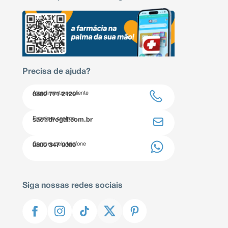
Precisa de ajuda?
Atendimento ao cliente
0800 771 2120
Entre em contato
sac@drogal.com.br
Compre pelo telefone
0800 347 0000
Siga nossas redes sociais