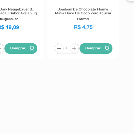
Dark Neugebauer Bar
Bombom De Chocolate Flormel
acau Sabor Avelã 90g
Mini+ Doce De Coco Zero Açúcar
12g
Neugebauer
Flormel
R$
19
,
09
R$
4
,
75
Comprar
Comprar