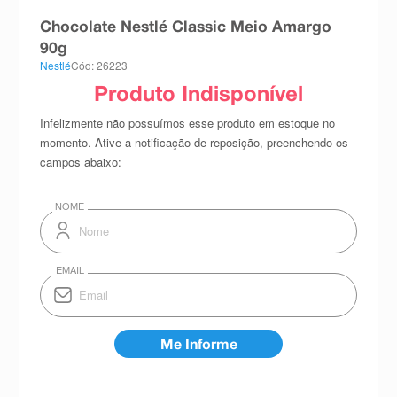
8
º
absorvente
Chocolate Nestlé Classic Meio Amargo
9
º
teste gravidez
90g
Nestlé
Cód: 26223
10
º
esmalte