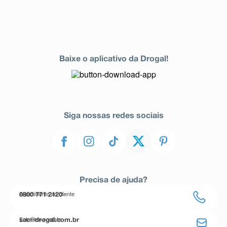
Baixe o aplicativo da Drogal!
Siga nossas redes sociais
Precisa de ajuda?
Atendimento ao cliente
0800 771 2120
Entre em contato
sac@drogal.com.br