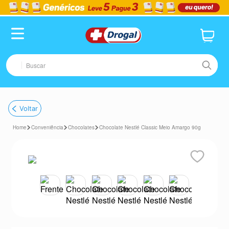
Buscar
TERMOS MAIS BUSCADOS
Voltar
1
º
fralda
Conveniência
Chocolates
Chocolate Nestlé Classic Meio Amargo 90g
2
º
pampers confort sec max
3
º
dipirona
4
º
lenço umedecido
5
º
tadalafila
6
º
minoxidil
7
º
desodorante