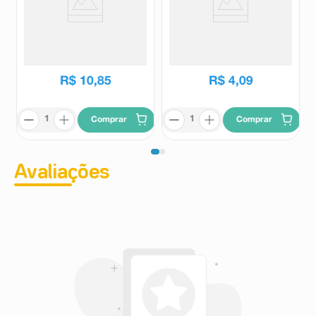
Chocolate Nestlé Crunch 80g
Chocolate Bis Lacta Xtra Black
45g
Nestlé
Bis
R$
5
,
99
R$
10
,
85
R$
4
,
09
Comprar
Comprar
Avaliações