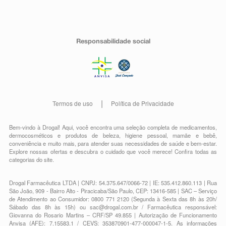
Responsabilidade social
Termos de uso
Política de Privacidade
Bem-vindo à Drogal! Aqui, você encontra uma seleção completa de
medicamentos
,
dermocosméticos e produtos de beleza
,
higiene pessoal
,
mamãe e bebê
,
conveniência
e muito mais, para atender suas necessidades de saúde e bem-estar.
Explore nossas ofertas e descubra o cuidado que você merece!
Confira todas as
categorias do site.
Drogal Farmacêutica LTDA | CNPJ: 54.375.647/0066-72 | IE: 535.412.860.113 | Rua
São João, 909 - Bairro Alto - Piracicaba/São Paulo, CEP: 13416-585 | SAC – Serviço
de Atendimento ao Consumidor: 0800 771 2120 (Segunda à Sexta das 8h às 20h/
Sábado das 8h às 15h) ou
sac@drogal.com.br
/ Farmacêutica responsável:
Giovanna do Rosario Martins – CRF/SP 49.855 | Autorização de Funcionamento
Anvisa (AFE): 7.15583.1 / CEVS: 353870901-477-000047-1-5. As informações