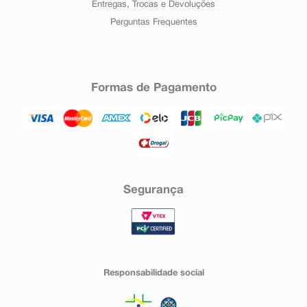
importante de nutrientes), glomerulonefrite por lesão
Entregas, Trocas e Devoluções
mínima (problema nos rins que podem causar inchaço
Perguntas Frequentes
perto dos olhos, pressão alta, perda de proteína e
sangue na urina). Desconhecido: infertilidade feminina
(redução da fertilidade feminina).
Informe ao seu médico, cirurgião-dentista ou
farmacêutico o aparecimento de reações indesejáveis
Formas de Pagamento
pelo uso do medicamento. Informe também a empresa
através do seu serviço de atendimento.
Segurança
Responsabilidade social