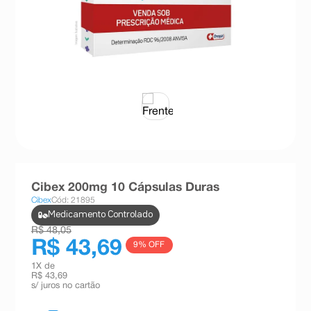
8
º
teste gravidez
9
º
absorvente
10
º
shampoo
Cibex 200mg 10 Cápsulas Duras
Cibex
Cód: 21895
Medicamento Controlado
R$ 48,05
R$ 43,69
9
% OFF
1
X de
R$ 43,69
s/ juros no cartão