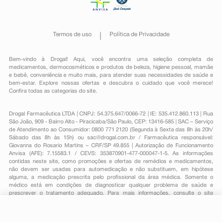
Termos de uso
Política de Privacidade
Bem-vindo à Drogal! Aqui, você encontra uma seleção completa de
medicamentos
,
dermocosméticos e produtos de beleza
,
higiene pessoal
,
mamãe
e bebê
,
conveniência
e muito mais, para atender suas necessidades de saúde e
bem-estar. Explore nossas ofertas e descubra o cuidado que você merece!
Confira todas as categorias do site.
Drogal Farmacêutica LTDA | CNPJ: 54.375.647/0066-72 | IE: 535.412.860.113 | Rua
São João, 909 - Bairro Alto - Piracicaba/São Paulo, CEP: 13416-585 | SAC – Serviço
de Atendimento ao Consumidor: 0800 771 2120 (Segunda à Sexta das 8h às 20h/
Sábado das 8h às 15h) ou
sac@drogal.com.br
/ Farmacêutica responsável:
Giovanna do Rosario Martins – CRF/SP 49.855 | Autorização de Funcionamento
Anvisa (AFE): 7.15583.1 / CEVS: 353870901-477-000047-1-5. As informações
contidas neste site, como promoções e ofertas de remédios e medicamentos,
não devem ser usadas para automedicação e não substituem, em hipótese
alguma, a medicação prescrita pelo profissional da área médica. Somente o
médico está em condições de diagnosticar qualquer problema de saúde e
prescrever o tratamento adequado. Para mais informações, consulte o site
Anvisa. As fotos contidas em nosso site são meramente ilustrativas. Promoções e
preços são válidos apenas para compras on-line, caso haja disponibilidade e
R$ 48,05
estão sujeitos a alterações no decorrer do dia. Todos os direitos reservados.