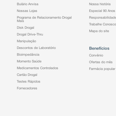
.
Bulário Anvisa
Nossa história
le (petéquias), eritema nodoso e
ens-Johnson (reação grave de pele
Nossas Lojas
Especial 90 Anos
ida, e necrólise epidérmica tóxica
Programa de Relacionamento Drogal
Responsabilidad
).
Mais
xantemática generalizada aguda
Trabalhe Conosco
Disk Drogal
Mapa do site
eléticos
Drogal Drive-Thru
Manipulação
ções (artrite), aumento do tônus
Descontos de Laboratório
Benefícios
 tendões (tendinite), rupturas de
Bioimpedância
Convênio
 piora dos sintomas da miastenia
Momento Saúde
Ofertas do mês
Medicamentos Controlados
Farmácia popular
s.
ntersticial), insuficiência renal
Cartão Drogal
ristais na urina.
Testes Rápidos
Fornecedores
bre.
se alcalina no sangue.
nível anormal de protrombina) e