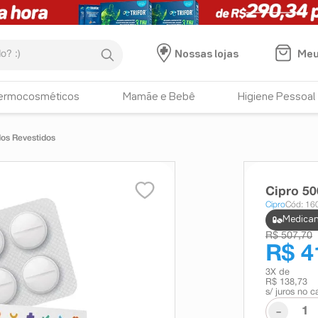
:)
Meu
Nossas lojas
ermocosméticos
Mamãe e Bebê
Higiene Pessoal
os Revestidos
Cipro 5
Cipro
Cód: 16
Medicam
R$ 507,70
R$ 4
3
X de
R$ 138,73
s/ juros no c
-