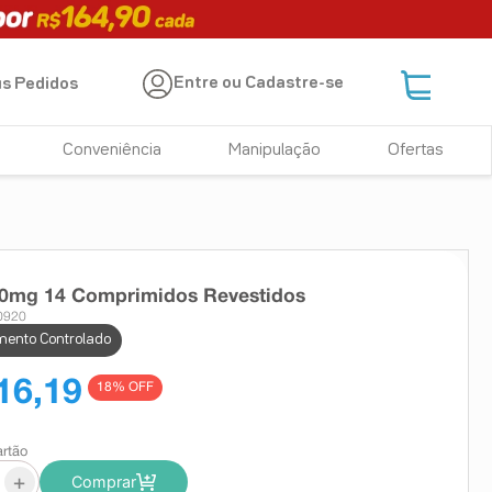
Entre ou Cadastre-se
s Pedidos
Conveniência
Manipulação
Ofertas
00mg 14 Comprimidos Revestidos
0920
ento Controlado
16,19
18
% OFF
artão
+
Comprar