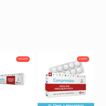
18%
OFF
2%
OFF
Desc. Laboratório