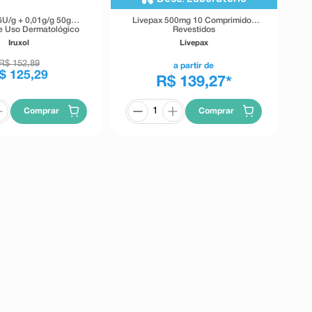
,6U/g + 0,01g/g 50g
Livepax 500mg 10 Comprimidos
 Uso Dermatológico
Revestidos
50g
Iruxol
Livepax
R$
152
,
89
a partir de
$
125
,
29
R$ 139,27
*
Comprar
Comprar