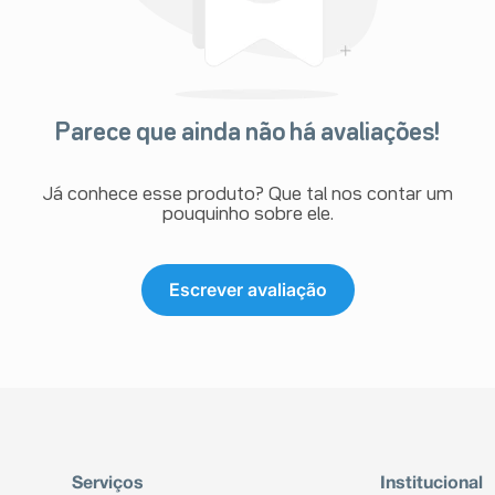
observação pós-comercialização e
 com mais fatores de risco para
evo saber antes de usar este
essão arterial baixa e desmaio
Parece que ainda não há avaliações!
vasculite).
o asmática.
Já conhece esse produto? Que tal nos contar um
pouquinho sobre ele.
dominais, dispepsia (má digestão)
as).
Escrever avaliação
zimas do fígado) e aumento da
o fígado, icterícia (coloração
o infecciosa.
que muito raramente evolui para
o), coceira e urticária (reação
Serviços
Institucional