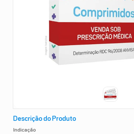
9
º
esmalte
10
º
absorvente
Descrição do Produto
Indicação