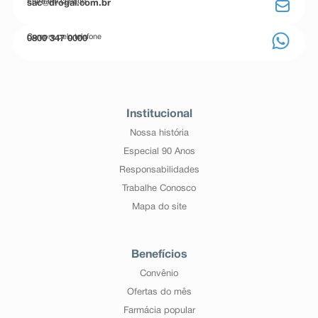
Entre em contato
sac@drogal.com.br
Compre pelo telefone
0800 347 0000
Institucional
Nossa história
Especial 90 Anos
Responsabilidades
Trabalhe Conosco
Mapa do site
Benefícios
Convênio
Ofertas do mês
Farmácia popular