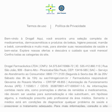
Termos de uso
Política de Privacidade
Bem-vindo à Drogal! Aqui, você encontra uma seleção completa de
medicamentos
,
dermocosméticos e produtos de beleza
,
higiene pessoal
,
mamãe
e bebê
,
conveniência
e muito mais, para atender suas necessidades de saúde e
bem-estar. Explore nossas ofertas e descubra o cuidado que você merece!
Confira todas as categorias do site.
Drogal Farmacêutica LTDA | CNPJ: 54.375.647/0066-72 | IE: 535.412.860.113 | Rua
São João, 909 - Bairro Alto - Piracicaba/São Paulo, CEP: 13416-585 | SAC – Serviço
de Atendimento ao Consumidor: 0800 771 2120 (Segunda à Sexta das 8h às 20h/
Sábado das 8h às 15h) ou
sac@drogal.com.br
/ Farmacêutica responsável:
Giovanna do Rosario Martins – CRF/SP 49.855 | Autorização de Funcionamento
Anvisa (AFE): 7.15583.1 / CEVS: 353870901-477-000047-1-5. As informações
contidas neste site, como promoções e ofertas de remédios e medicamentos,
não devem ser usadas para automedicação e não substituem, em hipótese
alguma, a medicação prescrita pelo profissional da área médica. Somente o
médico está em condições de diagnosticar qualquer problema de saúde e
prescrever o tratamento adequado. Para mais informações, consulte o site
Anvisa. As fotos contidas em nosso site são meramente ilustrativas. Promoções e