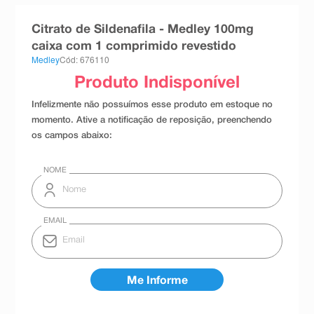
8
º
teste gravidez
Citrato de Sildenafila - Medley 100mg
9
º
absorvente
caixa com 1 comprimido revestido
Medley
Cód: 676110
10
º
shampoo