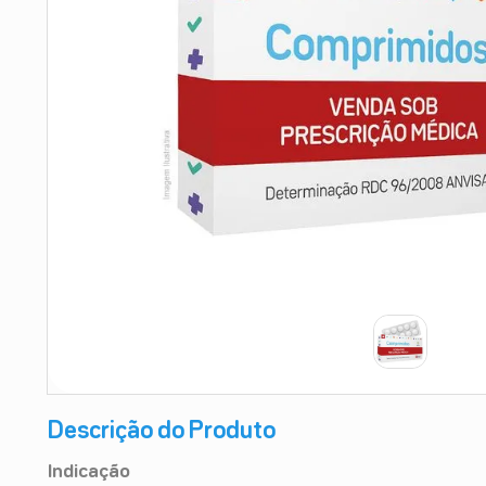
9
º
teste gravidez
10
º
esmalte
Descrição do Produto
Indicação