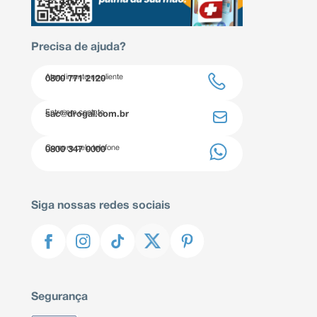
Precisa de ajuda?
Atendimento ao cliente
0800 771 2120
Entre em contato
sac@drogal.com.br
Compre pelo telefone
0800 347 0000
Siga nossas redes sociais
Segurança