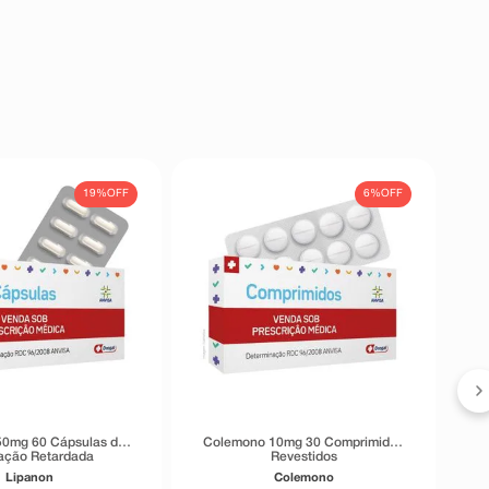
19%
OFF
6%
OFF
50mg 60 Cápsulas de
Colemono 10mg 30 Comprimidos
ação Retardada
Revestidos
Lipanon
Colemono