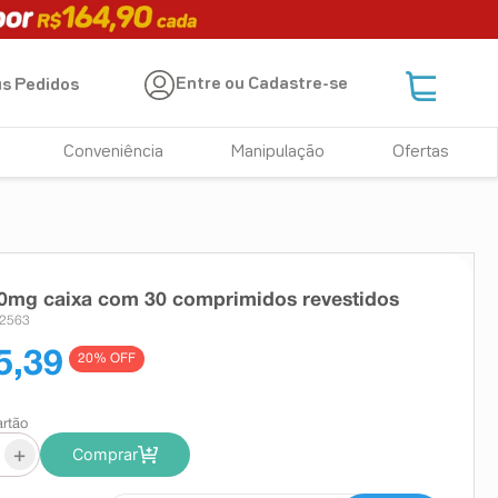
Entre ou Cadastre-se
s Pedidos
Conveniência
Manipulação
Ofertas
10mg caixa com 30 comprimidos revestidos
72563
5,39
20
% OFF
artão
+
Comprar