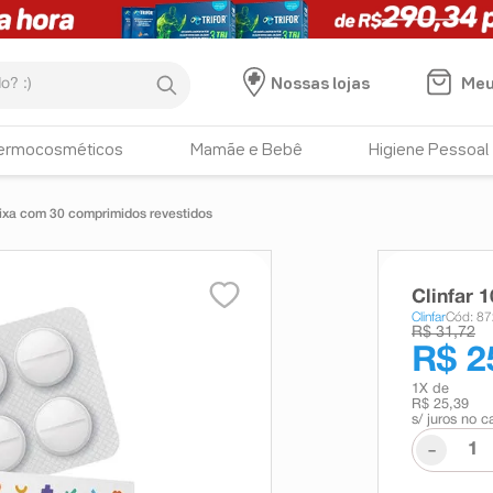
:)
Meu
Nossas lojas
ermocosméticos
Mamãe e Bebê
Higiene Pessoal
ixa com 30 comprimidos revestidos
Clinfar 
Clinfar
Cód: 8
R$ 31,72
R$ 2
1
X de
R$ 25,39
s/ juros no c
-