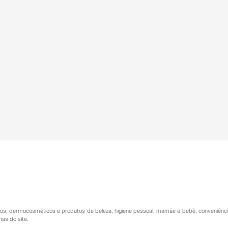
os
,
dermocosméticos e produtos de beleza
,
higiene pessoal
,
mamãe e bebê
,
conveniênc
ias do site.