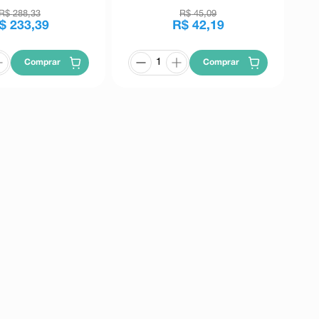
R$
288
,
33
R$
45
,
09
$
233
,
39
R$
42
,
19
Comprar
Comprar