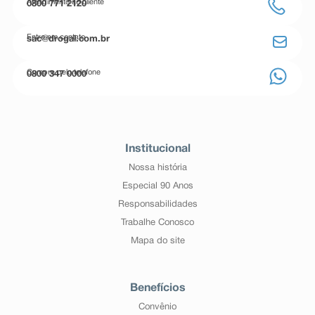
Atendimento ao cliente
0800 771 2120
Entre em contato
sac@drogal.com.br
Compre pelo telefone
0800 347 0000
Institucional
Nossa história
Especial 90 Anos
Responsabilidades
Trabalhe Conosco
Mapa do site
Benefícios
Convênio