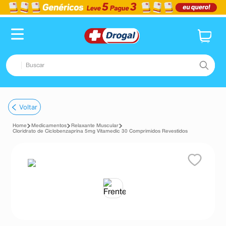
Buscar
TERMOS MAIS BUSCADOS
Voltar
1
º
fralda
Medicamentos
Relaxante Muscular
2
º
dipirona
Cloridrato de Ciclobenzaprina 5mg Vitamedic 30 Comprimidos Revestidos
3
º
lenço umedecido
4
º
tadalafila
5
º
minoxidil
6
º
desodorante
7
º
esmalte