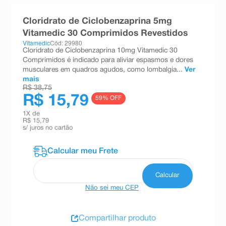
8
º
teste gravidez
Cloridrato de Ciclobenzaprina 5mg
9
º
absorvente
Vitamedic 30 Comprimidos Revestidos
Vitamedic
Cód: 29980
10
º
shampoo
Cloridrato de Ciclobenzaprina 10mg Vitamedic 30
Comprimidos é indicado para aliviar espasmos e dores
musculares em quadros agudos, como lombalgia...
Ver
mais
R$ 38,75
R$ 15,79
59
% OFF
1
X de
R$ 15,79
s/ juros no cartão
Não sei meu CEP
Compartilhar produto