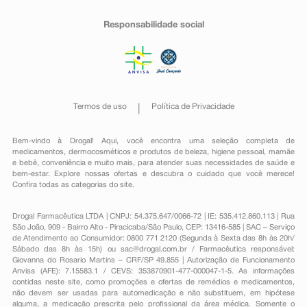
Responsabilidade social
Termos de uso
Política de Privacidade
Bem-vindo à Drogal! Aqui, você encontra uma seleção completa de
medicamentos
,
dermocosméticos e produtos de beleza
,
higiene pessoal
,
mamãe
e bebê
,
conveniência
e muito mais, para atender suas necessidades de saúde e
bem-estar. Explore nossas ofertas e descubra o cuidado que você merece!
Confira todas as categorias do site.
Drogal Farmacêutica LTDA | CNPJ: 54.375.647/0066-72 | IE: 535.412.860.113 | Rua
São João, 909 - Bairro Alto - Piracicaba/São Paulo, CEP: 13416-585 | SAC – Serviço
de Atendimento ao Consumidor: 0800 771 2120 (Segunda à Sexta das 8h às 20h/
Sábado das 8h às 15h) ou
sac@drogal.com.br
/ Farmacêutica responsável:
Giovanna do Rosario Martins – CRF/SP 49.855 | Autorização de Funcionamento
Anvisa (AFE): 7.15583.1 / CEVS: 353870901-477-000047-1-5. As informações
contidas neste site, como promoções e ofertas de remédios e medicamentos,
não devem ser usadas para automedicação e não substituem, em hipótese
alguma, a medicação prescrita pelo profissional da área médica. Somente o