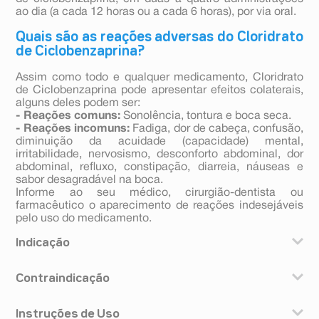
ao dia (a cada 12 horas ou a cada 6 horas), por via oral.
Quais são as reações adversas do Cloridrato
de Ciclobenzaprina?
Assim como todo e qualquer medicamento, Cloridrato
de Ciclobenzaprina pode apresentar efeitos colaterais,
alguns deles podem ser:
- Reações comuns:
Sonolência, tontura e boca seca.
- Reações incomuns:
Fadiga, dor de cabeça, confusão,
diminuição da acuidade (capacidade) mental,
irritabilidade, nervosismo, desconforto abdominal, dor
abdominal, refluxo, constipação, diarreia, náuseas e
sabor desagradável na boca.
Informe ao seu médico, cirurgião-dentista ou
farmacêutico o aparecimento de reações indesejáveis
pelo uso do medicamento.
Indicação
Este medicamento é destinado ao tratamento de
Contraindicação
espasmos (contrações involuntárias) musculares
associadas com condições musculoesqueléticas
Você não deve utilizar cloridrato de ciclobenzaprina se:
agudas e dolorosas, como as dores lombares,
Instruções de Uso
• tiver alergia à ciclobenzaprina ou a qualquer outro
torcicolos, periartrite escapuloumeral (acomete o