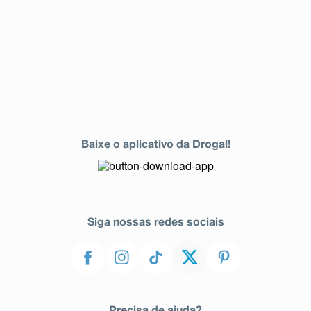
*Estas reações foram relatadas durante o período de
observação pós-comercialização e foram observadas
predominantemente entre pacientes com mais fatores de
risco para prolongamento do intervalo QT (veja “O que
devo saber antes de usar este medicamento?”).
- Distúrbios vasculares
Reações raras: dilatação dos vasos sanguíneos,
pressão arterial baixa e desmaio (síncope). Reações
muito raras: inflamação dos vasos sanguíneos
(vasculite).
- Distúrbios respiratórios
Reações raras: falta de ar (dispneia), incluindo condição
Baixe o aplicativo da Drogal!
asmática.
- Distúrbios gastrintestinais
Reações comuns: enjoo e diarreia.
Reações incomuns: vômitos, dores gastrintestinais e
abdominais, dispepsia (má digestão) e gases. Reações
muito raras: pancreatite (inflamação do pâncreas).
- Distúrbios hepatobiliares
Siga nossas redes sociais
Reações incomuns: aumento das transaminases
(enzimas do fígado) e aumento da bilirrubina.
Reações raras: comprometimento do funcionamento do
fígado, icterícia (coloração amarelada da pele) e hepatite
(inflamação do fígado) não infecciosa.
Reações muito raras: morte das células do fígado que