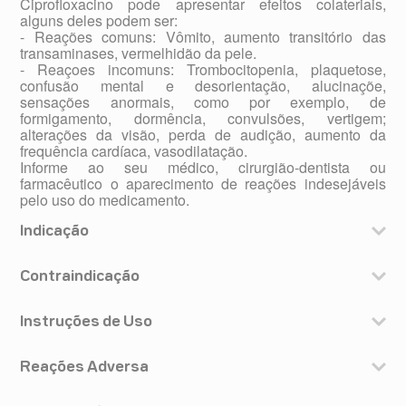
Ciprofloxacino pode apresentar efeitos colateriais,
alguns deles podem ser:
- Reações comuns: Vômito, aumento transitório das
transaminases, vermelhidão da pele.
- Reaçoes incomuns: Trombocitopenia, plaquetose,
confusão mental e desorientação, alucinaçõe,
sensações anormais, como por exemplo, de
formigamento, dormência, convulsões, vertigem;
alterações da visão, perda de audição, aumento da
frequência cardíaca, vasodilatação.
Informe ao seu médico, cirurgião-dentista ou
farmacêutico o aparecimento de reações indesejáveis
pelo uso do medicamento.
Indicação
Indicação:
Contraindicação
› Adultos
Para o tratamento de infecções complicadas e não
Contraindicação:
complicadas causadas por microrganismos sensíveis ao
Não use cloridrato de ciprofloxacino nas seguintes
Instruções de Uso
ciprofloxacino:
situações:
- do trato respiratório. Muitos dos microrganismos, p. ex.
- alergia (hipersensibilidade) à substância ativa
Modo de Usar:
Klebsiella, Enterobacter, Proteus, E. coli, Pseudomonas,
Reações Adversa
ciprofloxacino, aos medicamentos contendo outras
DOSAGEM
Haemophilus, Moraxella, Legionella e Staphylococcus
A dosagem geralmente recomendada pelo médico é a
fluoroquinolonas ou a qualquer componente da fórmula.
reagem com muita sensibilidade ao cloridrato de
Reações Adversas:
seguinte: