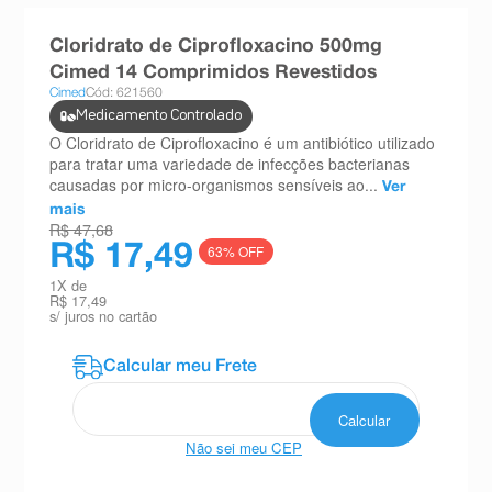
8
º
esmalte
Cloridrato de Ciprofloxacino 500mg
9
º
absorvente
Cimed 14 Comprimidos Revestidos
Cimed
Cód: 621560
10
º
shampoo
Medicamento Controlado
O Cloridrato de Ciprofloxacino é um antibiótico utilizado
para tratar uma variedade de infecções bacterianas
causadas por micro-organismos sensíveis ao...
Ver
mais
R$ 47,68
R$ 17,49
63
% OFF
1
X de
R$ 17,49
s/ juros no cartão
Não sei meu CEP