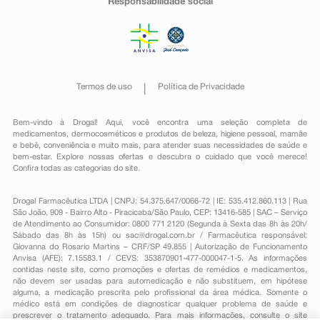
Responsabilidade social
Termos de uso
Política de Privacidade
Bem-vindo à Drogal! Aqui, você encontra uma seleção completa de
medicamentos
,
dermocosméticos e produtos de beleza
,
higiene pessoal
,
mamãe
e bebê
,
conveniência
e muito mais, para atender suas necessidades de saúde e
bem-estar. Explore nossas ofertas e descubra o cuidado que você merece!
Confira todas as categorias do site.
Drogal Farmacêutica LTDA | CNPJ: 54.375.647/0066-72 | IE: 535.412.860.113 | Rua
São João, 909 - Bairro Alto - Piracicaba/São Paulo, CEP: 13416-585 | SAC – Serviço
de Atendimento ao Consumidor: 0800 771 2120 (Segunda à Sexta das 8h às 20h/
Sábado das 8h às 15h) ou
sac@drogal.com.br
/ Farmacêutica responsável:
Giovanna do Rosario Martins – CRF/SP 49.855 | Autorização de Funcionamento
Anvisa (AFE): 7.15583.1 / CEVS: 353870901-477-000047-1-5. As informações
contidas neste site, como promoções e ofertas de remédios e medicamentos,
não devem ser usadas para automedicação e não substituem, em hipótese
alguma, a medicação prescrita pelo profissional da área médica. Somente o
médico está em condições de diagnosticar qualquer problema de saúde e
prescrever o tratamento adequado. Para mais informações, consulte o site