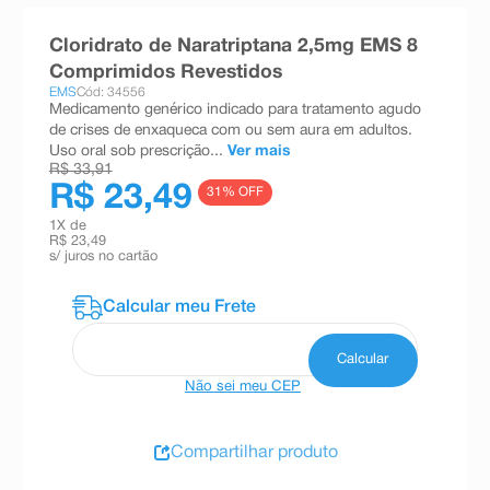
8
º
teste gravidez
Cloridrato de Naratriptana 2,5mg EMS 8
9
º
absorvente
Comprimidos Revestidos
EMS
Cód: 34556
10
º
shampoo
Medicamento genérico indicado para tratamento agudo
de crises de enxaqueca com ou sem aura em adultos.
Uso oral sob prescrição...
Ver mais
R$ 33,91
R$ 23,49
31
% OFF
1
X de
R$ 23,49
s/ juros no cartão
Não sei meu CEP
Compartilhar produto