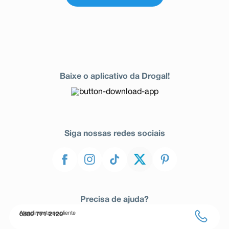
Baixe o aplicativo da Drogal!
Siga nossas redes sociais
Precisa de ajuda?
Atendimento ao cliente
0800 771 2120