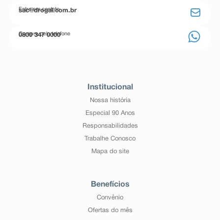
Entre em contato
sac@drogal.com.br
Compre pelo telefone
0800 347 0000
Institucional
Nossa história
Especial 90 Anos
Responsabilidades
Trabalhe Conosco
Mapa do site
Benefícios
Convênio
Ofertas do mês