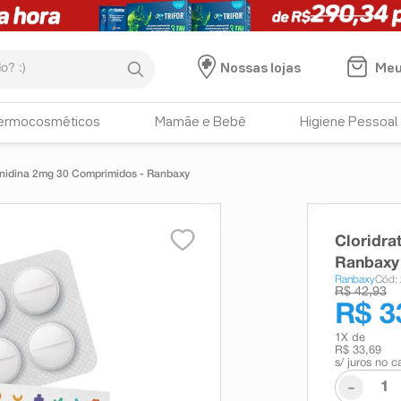
:)
Meu
Nossas lojas
ermocosméticos
Mamãe e Bebê
Higiene Pessoal
zanidina 2mg 30 Comprimidos - Ranbaxy
Cloridra
Ranbaxy
Ranbaxy
Cód:
R$ 42,93
R$ 3
1
X de
R$ 33,69
s/ juros no c
-