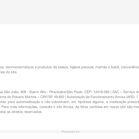
os
,
dermocosméticos e produtos de beleza
,
higiene pessoal
,
mamãe e bebê
,
conveniênc
ias do site.
Rua São João, 909 - Bairro Alto - Piracicaba/São Paulo, CEP: 13416-585 | SAC – Serviç
nna do Rosario Martins – CRF/SP 49.855 | Autorização de Funcionamento Anvisa (AFE): 7
s para automedicação e não substituem, em hipótese alguma, a medicação prescrit
Para mais informações, consulte o site Anvisa. As fotos contidas em nosso site são m
Todos os direitos reservados.
Powered by