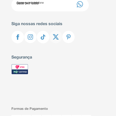
Compre pelo telefone
0800 347 0000
Siga nossas redes sociais
Segurança
Formas de Pagamento