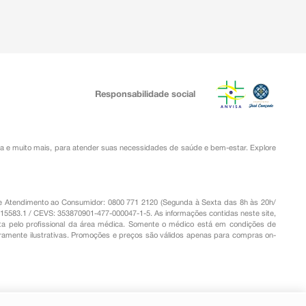
Responsabilidade social
ia
e muito mais, para atender suas necessidades de saúde e bem-estar. Explore
o de Atendimento ao Consumidor: 0800 771 2120 (Segunda à Sexta das 8h às 20h/
.15583.1 / CEVS: 353870901-477-000047-1-5. As informações contidas neste site,
a pelo profissional da área médica. Somente o médico está em condições de
eramente ilustrativas. Promoções e preços são válidos apenas para compras on-