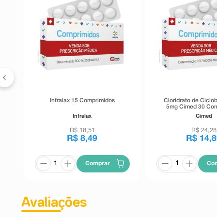
6
Infralax 15 Comprimidos
Cloridrato de Ciclo
5mg Cimed 30 Com
Revestido
Infralax
Cimed
R$
18
,
51
R$
24
,
28
R$
8
,
49
R$
14
,
8
Comprar
Co
Avaliações