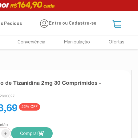
Entre ou Cadastre-se
s Pedidos
Conveniência
Manipulação
Ofertas
to de Tizanidina 2mg 30 Comprimidos -
 2690027
3,69
22
% OFF
artão
+
Comprar