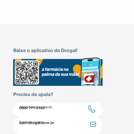
Baixe o aplicativo da Drogal!
Precisa de ajuda?
Atendimento ao cliente
0800 771 2120
Entre em contato
sac@drogal.com.br