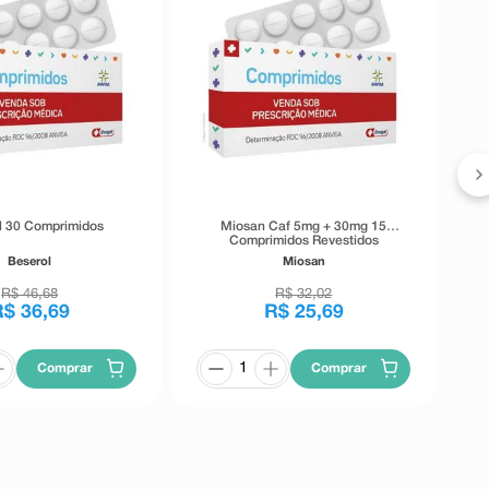
M
l 30 Comprimidos
Miosan Caf 5mg + 30mg 15
Comprimidos Revestidos
Beserol
Miosan
R$
46
,
68
R$
32
,
02
R$
36
,
69
R$
25
,
69
Comprar
Comprar