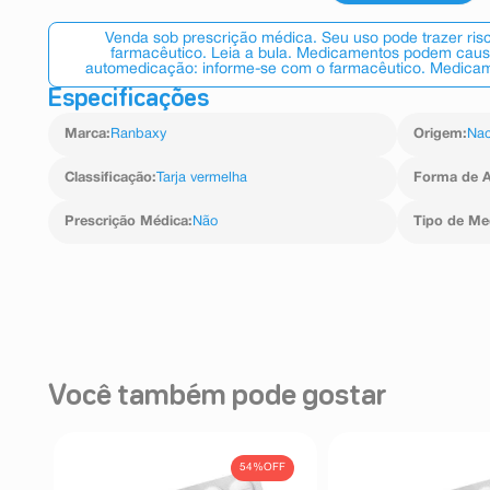
Venda sob prescrição médica. Seu uso pode trazer ri
farmacêutico. Leia a bula. Medicamentos podem causar
automedicação: informe-se com o farmacêutico. Medicame
Especificações
Marca
:
Ranbaxy
Origem
:
Nac
Classificação
:
Tarja vermelha
Forma de A
Prescrição Médica
:
Não
Tipo de M
Você também pode gostar
FF
54%
OFF