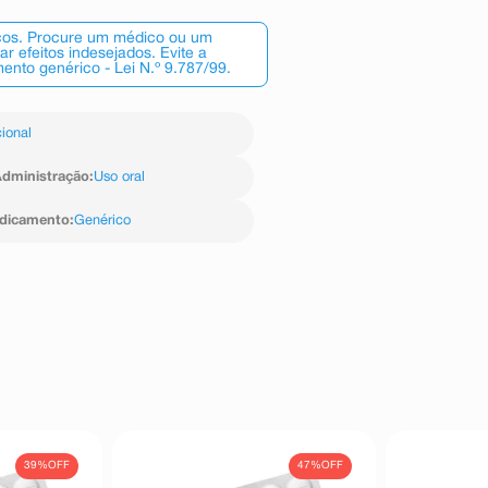
scos. Procure um médico ou um
 efeitos indesejados. Evite a
nto genérico - Lei N.º 9.787/99.
ional
dministração
:
Uso oral
edicamento
:
Genérico
39%
OFF
47%
OFF