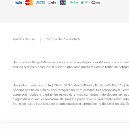
Termos de uso
Política de Privacidade
Bem-vindo à Drogal! Aqui, você encontra uma seleção completa de
medicament
nossas ofertas e descubra o cuidado que você merece!
Confira todas as categor
Drogal Farmacêutica LTDA | CNPJ: 54.375.647/0066-72 | IE: 535.412.860.113 | 
Sábado das 8h às 15h) ou
sac@drogal.com.br
/ Farmacêutica responsável: Giova
como promoções e ofertas de remédios e medicamentos, não devem ser usada
diagnosticar qualquer problema de saúde e prescrever o tratamento adequado. 
line, caso haja disponibilidade e estão sujeitos a alterações no decorrer do dia. 