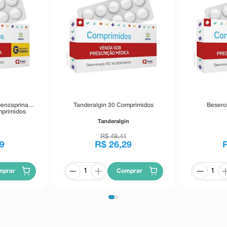
benzaprina
Tanderalgin 30 Comprimidos
Besero
primidos
s
Tanderalgin
R$
49
,
41
9
R$
26
,
29
mprar
Comprar