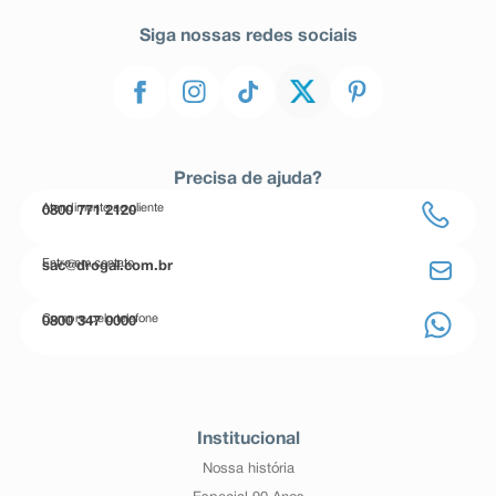
Siga nossas redes sociais
Precisa de ajuda?
Atendimento ao cliente
0800 771 2120
Entre em contato
sac@drogal.com.br
Compre pelo telefone
0800 347 0000
Institucional
Nossa história