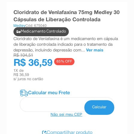
8
º
absorvente
Cloridrato de Venlafaxina 75mg Medley 30
9
º
teste gravidez
Cápsulas de Liberação Controlada
Medley
Cód: 675040
10
º
esmalte
Medicamento Controlado
Cloridrato de Venlafaxina é um medicamento em cápsula
de liberação controlada indicado para o tratamento da
depressão, incluindo depressão com...
Ver mais
R$ 104,51
R$ 36,59
65
% OFF
1
X de
R$ 36,59
s/ juros no cartão
Não sei meu CEP
Compartilhar produto