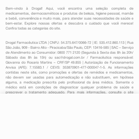
Bem-vindo à Drogal! Aqui, você encontra uma seleção completa de
medicamentos
,
dermocosméticos e produtos de beleza
,
higiene pessoal
,
mamãe
e bebê
,
conveniência
e muito mais, para atender suas necessidades de saúde e
bem-estar. Explore nossas ofertas e descubra o cuidado que você merece!
Confira todas as categorias do site.
Drogal Farmacêutica LTDA | CNPJ: 54.375.647/0066-72 | IE: 535.412.860.113 | Rua
São João, 909 - Bairro Alto - Piracicaba/São Paulo, CEP: 13416-585 | SAC – Serviço
de Atendimento ao Consumidor: 0800 771 2120 (Segunda à Sexta das 8h às 20h/
Sábado das 8h às 15h) ou
sac@drogal.com.br
/ Farmacêutica responsável:
Giovanna do Rosario Martins – CRF/SP 49.855 | Autorização de Funcionamento
Anvisa (AFE): 7.15583.1 / CEVS: 353870901-477-000047-1-5. As informações
contidas neste site, como promoções e ofertas de remédios e medicamentos,
não devem ser usadas para automedicação e não substituem, em hipótese
alguma, a medicação prescrita pelo profissional da área médica. Somente o
médico está em condições de diagnosticar qualquer problema de saúde e
prescrever o tratamento adequado. Para mais informações, consulte o site
Anvisa. As fotos contidas em nosso site são meramente ilustrativas. Promoções e
preços são válidos apenas para compras on-line, caso haja disponibilidade e
R$ 214,27
estão sujeitos a alterações no decorrer do dia. Todos os direitos reservados.
-
+
R$ 194,49
Comprar
Em
3
x
R$ 64,83
Powered by