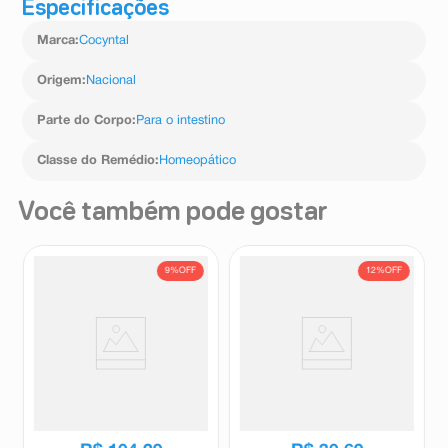
Especificações
Marca
:
Cocyntal
Origem
:
Nacional
Parte do Corpo
:
Para o intestino
Classe do Remédio
:
Homeopático
Você também pode gostar
9%
OFF
12%
OFF
Sédatif PC 60 Comprimidos
Chá da Mamãe Weleda 15
Sachês
Sedatif
Weleda
R$
114
,
46
R$
34
,
81