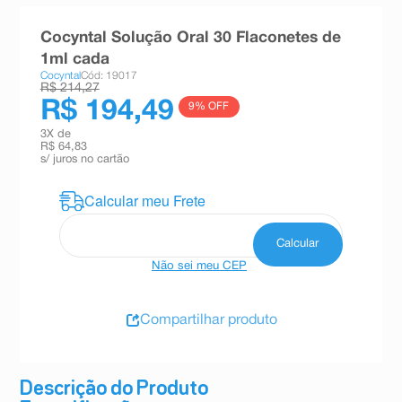
8
º
teste gravidez
Cocyntal Solução Oral 30 Flaconetes de
9
º
esmalte
1ml cada
Cocyntal
Cód: 19017
10
º
absorvente
R$ 214,27
R$ 194,49
9
% OFF
3
X de
R$ 64,83
s/ juros no cartão
Não sei meu CEP
Compartilhar produto
Descrição do Produto