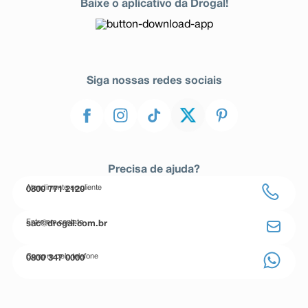
Baixe o aplicativo da Drogal!
Siga nossas redes sociais
Precisa de ajuda?
Atendimento ao cliente
0800 771 2120
Entre em contato
sac@drogal.com.br
Compre pelo telefone
0800 347 0000