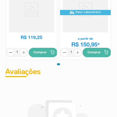
Desc. Laboratório
Suplemento Alimentar Nutren
Suplemento Alimentar Extima
Just Protein 280g
Lata Sabor Chocolate 600g
Nutren
Extima
R$
132
,
49
R$
119
,
25
a partir de
R$ 150,95
*
Comprar
Comprar
Avaliações