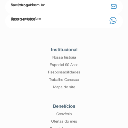
Entre em contato
sac@drogal.com.br
Compre pelo telefone
0800 347 0000
Institucional
Nossa história
Especial 90 Anos
Responsabilidades
Trabalhe Conosco
Mapa do site
Benefícios
Convênio
Ofertas do mês