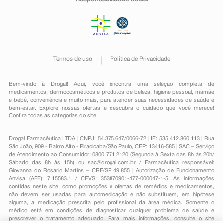
Responsabilidade social
Termos de uso
Política de Privacidade
Bem-vindo à Drogal! Aqui, você encontra uma seleção completa de
medicamentos
,
dermocosméticos e produtos de beleza
,
higiene pessoal
,
mamãe
e bebê
,
conveniência
e muito mais, para atender suas necessidades de saúde e
bem-estar. Explore nossas ofertas e descubra o cuidado que você merece!
Confira todas as categorias do site.
Drogal Farmacêutica LTDA | CNPJ: 54.375.647/0066-72 | IE: 535.412.860.113 | Rua
São João, 909 - Bairro Alto - Piracicaba/São Paulo, CEP: 13416-585 | SAC – Serviço
de Atendimento ao Consumidor: 0800 771 2120 (Segunda à Sexta das 8h às 20h/
Sábado das 8h às 15h) ou
sac@drogal.com.br
/ Farmacêutica responsável:
Giovanna do Rosario Martins – CRF/SP 49.855 | Autorização de Funcionamento
Anvisa (AFE): 7.15583.1 / CEVS: 353870901-477-000047-1-5. As informações
contidas neste site, como promoções e ofertas de remédios e medicamentos,
não devem ser usadas para automedicação e não substituem, em hipótese
alguma, a medicação prescrita pelo profissional da área médica. Somente o
médico está em condições de diagnosticar qualquer problema de saúde e
prescrever o tratamento adequado. Para mais informações, consulte o site