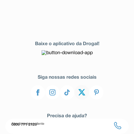
Baixe o aplicativo da Drogal!
Siga nossas redes sociais
Precisa de ajuda?
Atendimento ao cliente
0800 771 2120