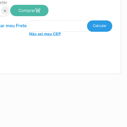
artão
+
Comprar
Não sei meu CEP