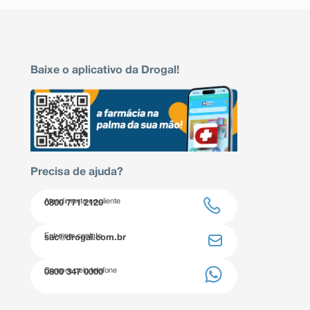
Baixe o aplicativo da Drogal!
Precisa de ajuda?
Atendimento ao cliente
0800 771 2120
Entre em contato
sac@drogal.com.br
Compre pelo telefone
0800 347 0000