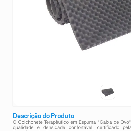
9
º
absorvente
10
º
shampoo
Descrição do Produto
O Colchonete Terapêutico em Espuma "Caixa de Ovo"
qualidade e densidade confortável, certificado pe