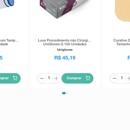
 com Tampa
Luva Procedimento não Cirúrgico
Curativo 
nidade
UniGloves G 100 Unidades
Tamanho
Unigloves
5
R$
45
,
19
mprar
Comprar