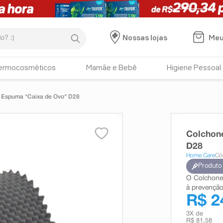
:)
Meu
Nossas lojas
ermocosméticos
Mamãe e Bebê
Higiene Pessoal
 Espuma "Caixa de Ovo" D28
Colchon
D28
Home Care
Có
Produto
O Colchonet
à prevenção
R$ 2
3
X de
R$ 81,58