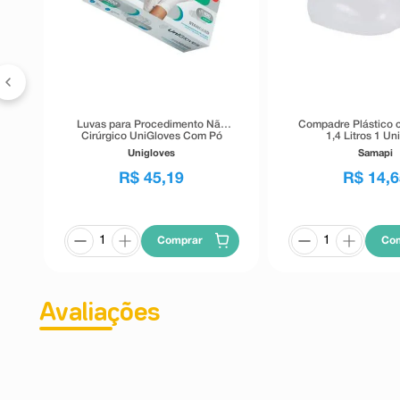
Luvas para Procedimento Não
Compadre Plástico
Cirúrgico UniGloves Com Pó
1,4 Litros 1 U
Tamanho M 100 Unidades
Unigloves
Samapi
R$
45
,
19
R$
14
,
6
Comprar
Co
Avaliações