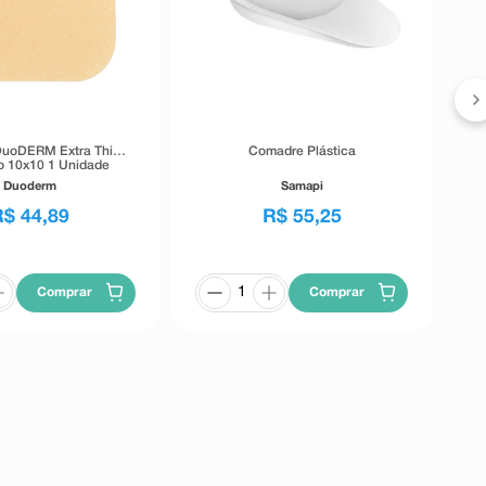
E
DuoDERM Extra Thin
Comadre Plástica
 10x10 1 Unidade
Duoderm
Samapi
R$
44
,
89
R$
55
,
25
Comprar
Comprar